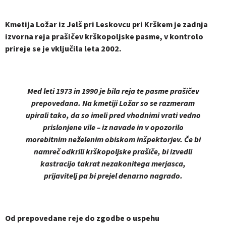
Kmetija Ložar iz Jelš pri Leskovcu pri Krškem je zadnja
izvorna reja prašičev krškopoljske pasme, v kontrolo
prireje se je vključila leta 2002.
Med leti 1973 in 1990 je bila reja te pasme prašičev
prepovedana. Na kmetiji Ložar so se razmeram
upirali tako, da so imeli pred vhodnimi vrati vedno
prislonjene vile – iz navade in v opozorilo
morebitnim neželenim obiskom inšpektorjev. Če bi
namreč odkrili krškopoljske prašiče, bi izvedli
kastracijo takrat nezakonitega merjasca,
prijavitelj pa bi prejel denarno nagrado.
Od prepovedane reje do zgodbe o uspehu