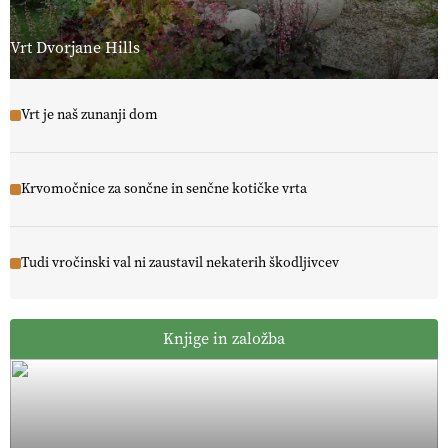
Vrt Dvorjane Hills
Vrt je naš zunanji dom
Krvomočnice za sončne in senčne kotičke vrta
Tudi vročinski val ni zaustavil nekaterih škodljivcev
Knjige in založba