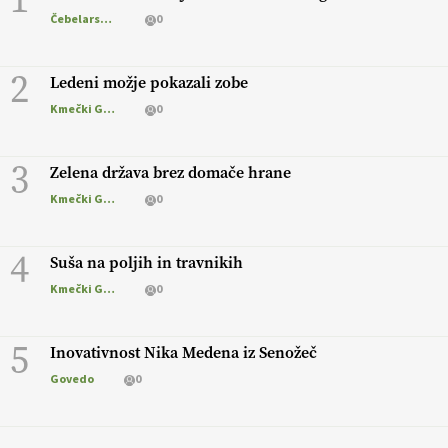
Čebelarstvo
0
2
Ledeni možje pokazali zobe
Kmečki Glas
0
3
Zelena država brez domače hrane
Kmečki Glas
0
4
Suša na poljih in travnikih
Kmečki Glas
0
5
Inovativnost Nika Medena iz Senožeč
Govedo
0