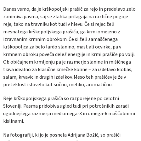
Danes vemo, da je krškopoljski prašič za rejo in predelavo zelo
zanimiva pasma, saj se zlahka prilagaja na različne pogoje
reje, tako na travniku kot tudi v hlevu. Če si rejec želi
mesnatega krškopoljskega prašiča, ga krmi omejeno z
izravnanim krmnim obrokom. Če si želi zamaščenega
krškopoljca za belo lardo slanino, mast ali ocvirke, pa v
krmnem obroku poveča delež energije in krmi prašiče po volji.
Ob običajnem krmljenju pa je razmerje slanine in mišičnega
tkiva idealno za klasične kmečke koline – za izdelavo klobas,
salam, krvavic in drugih izdelkov. Meso teh prašičev je že v
preteklosti slovelo kot sočno, mehko, aromatično.
Reje krškopoljskega prašiča so razporejene po celotni
Sloveniji. Pasma pridobiva ugled tudi pri potrošnikih zaradi
ugodnejšega razmerja med omega-3 in omega-6 maščobnimi
kislinami.
Na fotografiji, ki jo je posnela Adrijana Božič, so prašiči