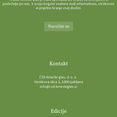
podeželje pri nas. S svojo bogato vsebino nudi informativno, strokovno
in prijetno branje vsej družini.
Naročite se
Kontakt
ČZD Kmečki glas, d. o. o .
Vurnikova ulica 2, 1000 Ljubljana
info@czd-kmeckiglas.si
Edicije