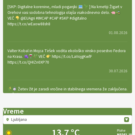
[SKP: Digitalne korenine, mladi poganjki
] Na kmetiji Žigart v
Orehovi vasi sodobna tehnologija olajša vsakodnevno delo.
VEČ
@EUAgri #IMCAP #CAP #SKP #digitalno
https://t.co/wEaow88sh8
01.08.2026
Valter Kobal in Mojca Tiršek vodita ekološko vinsko posestvo Fedora
na Krasu.
VEČ
https://t.co/LaVojgKwfF
https://t.co/QHIZn0XP70
30.07.2026
Žetev žit je zaradi vročine in stabilnega vremena že zaključena.
VEČ
https://t.co/bBWaIz6Hhh https://t.co/TtKoOF5ENS
23.07.2026
Vreme
Ljubljana
[EKOloško = LOGIČNO
]
Ameriške borovnice so odlična izbira za
ekološko pridelavo.
VEČ
https://t.co/aPQkmLUy2j @EUAgri
13.7 °C
Plohe
#IMCAP #CAP https://t.co/tQd9tB1THk
NEDELJA