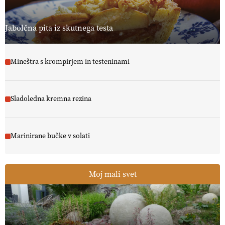
13.07.2026
Jabolčna pita iz skutnega testa
Mineštra s krompirjem in testeninami
Sladoledna kremna rezina
Marinirane bučke v solati
Moj mali svet