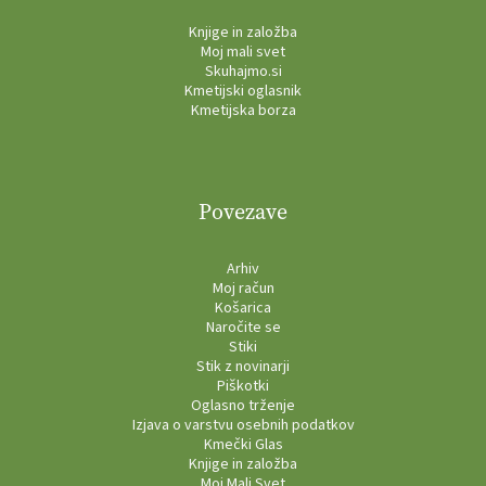
Knjige in založba
Moj mali svet
Skuhajmo.si
Kmetijski oglasnik
Kmetijska borza
Povezave
Arhiv
Moj račun
Košarica
Naročite se
Stiki
Stik z novinarji
Piškotki
Oglasno trženje
Izjava o varstvu osebnih podatkov
Kmečki Glas
Knjige in založba
Moj Mali Svet