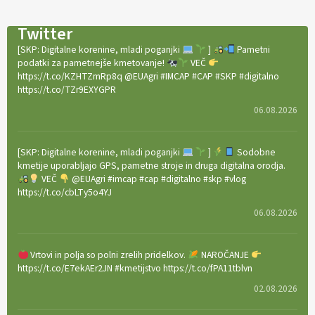
Twitter
[SKP: Digitalne korenine, mladi poganjki
]
Pametni
podatki za pametnejše kmetovanje!
VEČ
https://t.co/KZHTZmRp8q @EUAgri #IMCAP #CAP #SKP #digitalno
https://t.co/TZr9EXYGPR
06.08.2026
[SKP: Digitalne korenine, mladi poganjki
]
Sodobne
kmetije uporabljajo GPS, pametne stroje in druga digitalna orodja.
VEČ
@EUAgri #imcap #cap #digitalno #skp #vlog
https://t.co/cbLTy5o4YJ
06.08.2026
Vrtovi in polja so polni zrelih pridelkov.
NAROČANJE
https://t.co/E7ekAEr2JN #kmetijstvo https://t.co/fPA11tblvn
02.08.2026