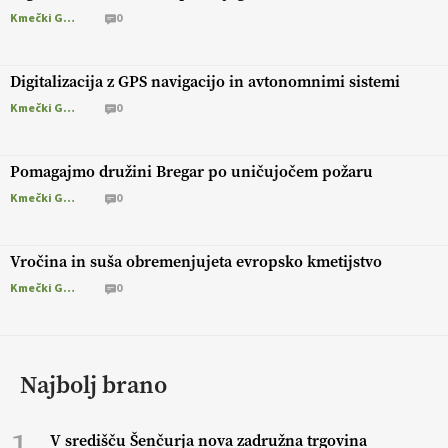
Kmečki Glas
0
Digitalizacija z GPS navigacijo in avtonomnimi sistemi
Kmečki Glas
0
Pomagajmo družini Bregar po uničujočem požaru
Kmečki Glas
0
Vročina in suša obremenjujeta evropsko kmetijstvo
Kmečki Glas
0
Najbolj brano
1
V središču Šenčurja nova zadružna trgovina