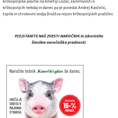
krškopoljske pasme na kmetiji Ložar, zanimivosti o
krškopoljcih nekdaj in danes pa je povedal Andrej Kastelic,
tajnik in strokovni vodja Društva rejcev krškopoljskih prašičev.
P(O)STANITE NAŠ ZVESTI NAROČNIK
in izkoristite
številne naročniške prednosti.