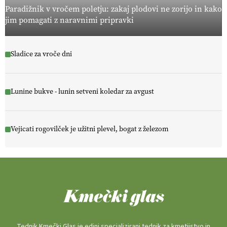
Paradižnik v vročem poletju: zakaj plodovi ne zorijo in kako
jim pomagati z naravnimi pripravki
Sladice za vroče dni
Lunine bukve - lunin setveni koledar za avgust
Vejicati rogovilček je užitni plevel, bogat z železom
Tednik Kmečki Glas je edini specializirani tednik za kmetijstvo in