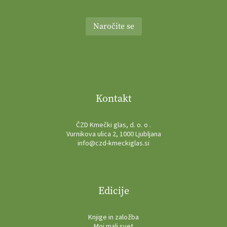
Naročite se
Kontakt
ČZD Kmečki glas, d. o. o .
Vurnikova ulica 2, 1000 Ljubljana
info@czd-kmeckiglas.si
Edicije
Knjige in založba
Moj mali svet