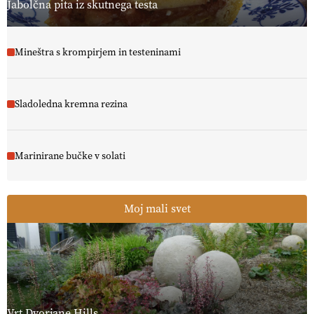
Jabolčna pita iz skutnega testa
Mineštra s krompirjem in testeninami
Sladoledna kremna rezina
Marinirane bučke v solati
Moj mali svet
Vrt Dvorjane Hills