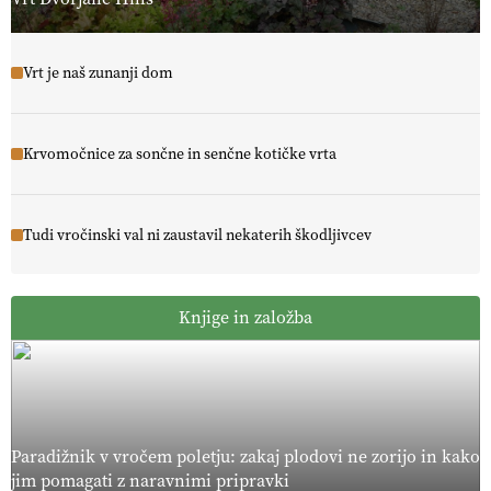
Vrt je naš zunanji dom
Krvomočnice za sončne in senčne kotičke vrta
Tudi vročinski val ni zaustavil nekaterih škodljivcev
Knjige in založba
Paradižnik v vročem poletju: zakaj plodovi ne zorijo in kako
jim pomagati z naravnimi pripravki