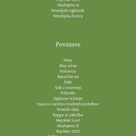
Skuhajmo.si
Kmetijski oglasnik
Kmetijska borza
Povezave
Arhiv
Moj račun
Košarica
Naročite se
Stiki
Stik z novinarji
Piškotki
Oglasno trženje
Izjava o varstvu osebnih podatkov
Kmečki Glas
Knjige in založba
Moj Mali Svet
Skuhajmo.SI
Naj hlev 2025