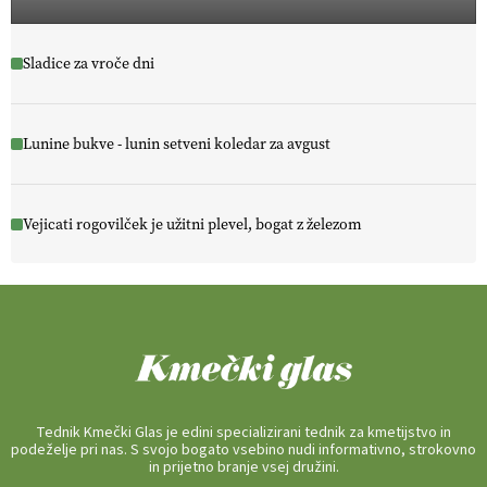
Sladice za vroče dni
Lunine bukve - lunin setveni koledar za avgust
Vejicati rogovilček je užitni plevel, bogat z železom
Tednik Kmečki Glas je edini specializirani tednik za kmetijstvo in
podeželje pri nas. S svojo bogato vsebino nudi informativno, strokovno
in prijetno branje vsej družini.