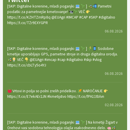
[SKP: Digitalne korenine, mladi poganjki
]
Pametni
podatki za pametnejše kmetovanje!
VEČ
https://t.co/KZHTZmRp8q @EUAgri #IMCAP #CAP #SKP #digitalno
https://t.co/TZr9EXYGPR
06.08.2026
[SKP: Digitalne korenine, mladi poganjki
]
Sodobne
kmetije uporabljajo GPS, pametne stroje in druga digitalna orodja.
VEČ
@EUAgri #imcap #cap #digitalno #skp #vlog
https://t.co/cbLTy5o4YJ
06.08.2026
Vrtovi in polja so polni zrelih pridelkov.
NAROČANJE
https://t.co/E7ekAEr2JN #kmetijstvo https://t.co/fPA11tblvn
02.08.2026
[SKP: Digitalne korenine, mladi poganjki
] Na kmetiji Žigart v
Orehovi vasi sodobna tehnologija olajša vsakodnevno delo.