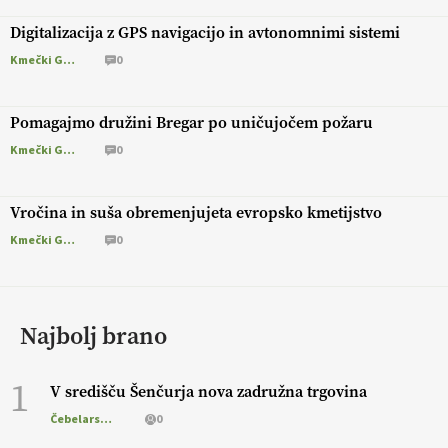
Digitalizacija z GPS navigacijo in avtonomnimi sistemi
Kmečki Glas
0
Pomagajmo družini Bregar po uničujočem požaru
Kmečki Glas
0
Vročina in suša obremenjujeta evropsko kmetijstvo
Kmečki Glas
0
Najbolj brano
1
V središču Šenčurja nova zadružna trgovina
Čebelarstvo
0