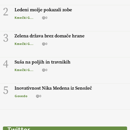
2
Ledeni možje pokazali zobe
Kmečki Glas
0
3
Zelena država brez domače hrane
Kmečki Glas
0
4
Suša na poljih in travnikih
Kmečki Glas
0
5
Inovativnost Nika Medena iz Senožeč
Govedo
0
Twitter