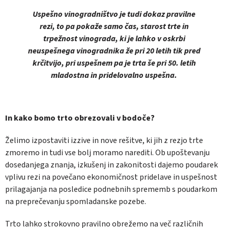
Uspešno vinogradništvo je tudi dokaz pravilne
rezi, to pa pokaže samo čas, starost trte in
trpežnost vinograda, ki je lahko v oskrbi
neuspešnega vinogradnika že pri 20 letih tik pred
krčitvijo, pri uspešnem pa je trta še pri 50. letih
mladostna in pridelovalno uspešna.
In kako bomo trto obrezovali v bodoče?
Želimo izpostaviti izzive in nove rešitve, ki jih z rezjo trte
zmoremo in tudi vse bolj moramo narediti. Ob upoštevanju
dosedanjega znanja, izkušenj in zakonitosti dajemo poudarek
vplivu rezi na povečano ekonomičnost pridelave in uspešnost
prilagajanja na posledice podnebnih sprememb s poudarkom
na preprečevanju spomladanske pozebe.
Trto lahko strokovno pravilno obrežemo na več različnih