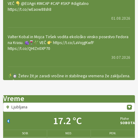
VEČ
@EUAgri #IMCAP #CAP #SKP #digitalno
https://t.co/wEaow88sh8
01.08.2026
Valter Kobal in Mojca Tiršek vodita ekološko vinsko posestvo Fedora
na Krasu.
VEČ
https://t.co/LaVojgKwfF
https://t.co/QHIZn0XP70
30.07.2026
Žetev žit je zaradi vročine in stabilnega vremena že zaključena.
VEČ
https://t.co/bBWaIz6Hhh https://t.co/TtKoOF5ENS
23.07.2026
Vreme
Ljubljana
[EKOloško = LOGIČNO
]
Ameriške borovnice so odlična izbira za
ekološko pridelavo.
VEČ
https://t.co/aPQkmLUy2j @EUAgri
17.2 °C
Plohe
#IMCAP #CAP https://t.co/tQd9tB1THk
SOBOTA
22.07.2026
SOB.
NED.
PON.