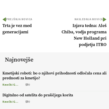
PREJŠNJA NOVICA
NASLEDNJA NOVICA
Trta je vez med
Izjava tedna: Aleš
generacijami
Chiba, vodja programa
New Holland pri
podjetju ITRO
Najnovejše
Kmetijski roboti: bo o njihovi prihodnosti odločala cena ali
prednosti za kmetijo?
Kmečki Glas
0
Digitalno od satelita do prašičjega korita
Kmečki Glas
0