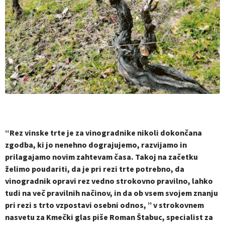
“Rez vinske trte je za vinogradnike nikoli dokončana
zgodba, ki jo nenehno dograjujemo, razvijamo in
prilagajamo novim zahtevam časa. Takoj na začetku
želimo poudariti, da je pri rezi trte potrebno, da
vinogradnik opravi rez vedno strokovno pravilno, lahko
tudi na več pravilnih načinov, in da ob vsem svojem znanju
pri rezi s trto vzpostavi osebni odnos, ” v strokovnem
nasvetu za Kmečki glas piše
Roman Štabuc, specialist za