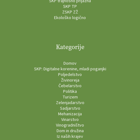
SKP trajnosno prijazna
SKP TP
ZSKP ZŽ
Ekološko logično
Kategorije
Domov
SKP: Digitalne korenine, mladi poganjki
Poljedelstvo
Živinoreja
Čebelarstvo
Politika
Turizem
Zelenjadarstvo
Sadjarstvo
Mehanizacija
Vinarstvo
Vinogradništvo
Dom in družina
Iz naših krajev