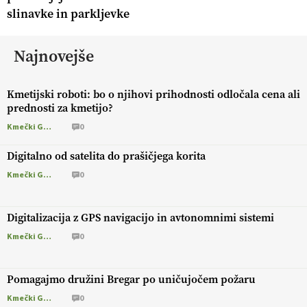
slinavke in parkljevke
Najnovejše
Kmetijski roboti: bo o njihovi prihodnosti odločala cena ali
prednosti za kmetijo?
Kmečki Glas
0
Digitalno od satelita do prašičjega korita
Kmečki Glas
0
Digitalizacija z GPS navigacijo in avtonomnimi sistemi
Kmečki Glas
0
Pomagajmo družini Bregar po uničujočem požaru
Kmečki Glas
0