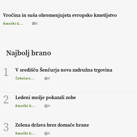
Vročina in suša obremenjujeta evropsko kmetijstvo
Kmečki Glas
0
Najbolj brano
1
V središču Šenčurja nova zadružna trgovina
Čebelarstvo
0
2
Ledeni možje pokazali zobe
Kmečki Glas
0
3
Zelena država brez domače hrane
Kmečki Glas
0