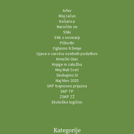
Arhiv
Moj račun
Košarica
Naročite se
Stiki
Stik z novinarji
Piškotki
Oglasno trženje
Izjava o varstvu osebnih podatkov
Kmečki Glas
Knjige in založba
Moj Mali Svet
Skuhajmo.SI
Naj hlev 2025
SKP trajnosno prijazna
SKP TP
ZSKP ZŽ
Ekološko logično
Kategorije