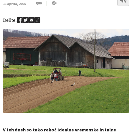
1
0
11 aprila, 2025
Delite:
V teh dneh so tako rekoč idealne vremenske in talne