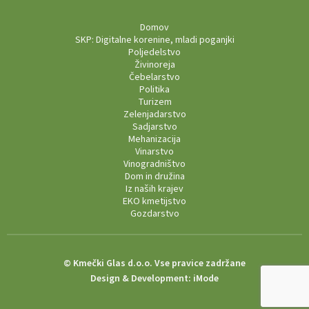
Domov
SKP: Digitalne korenine, mladi poganjki
Poljedelstvo
Živinoreja
Čebelarstvo
Politika
Turizem
Zelenjadarstvo
Sadjarstvo
Mehanizacija
Vinarstvo
Vinogradništvo
Dom in družina
Iz naših krajev
EKO kmetijstvo
Gozdarstvo
© Kmečki Glas d.o.o. Vse pravice zadržane
Design & Development:
iMode