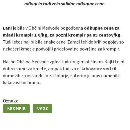
odkup in tudi zelo solidne odkupne cene.
Lani
je bila v Občini Medvode pogodbena
odkupna cena za
mladi krompir 1 €/kg, za pozni krompir pa 85 centov/kg
.
Tudi letos naj bi bile enake cene. Zaradi teh dobrih pogojev so
nekateri kmetje podvojili pridelovalne površine za krompir.
Naj bo Občina Medvode zgled tudi drugim občinam. Kajti to ni
dobro samo za kmete, ampak tudi za oskrbovance v vrtcih,
domovih za ostarele in za šolarje, katerim je prav nameniti
kakovostno hrano..
Oznake
KROMPIR
UVOZ