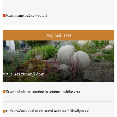
Marinirane bučke v solati
Moj mali svet
Vrt je naš zunanji dom
Krvomočnice za sončne in senčne kotičke vrta
Tudi vročinski val ni zaustavil nekaterih škodljivcev