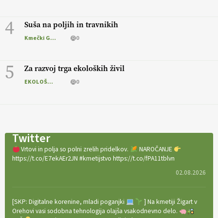
4
Suša na poljih in travnikih
Kmečki Glas
0
5
Za razvoj trga ekoloških živil
EKOLOŠKO LOGIČNO
0
Twitter
Vrtovi in polja so polni zrelih pridelkov.
NAROČANJE
https://t.co/E7ekAEr2JN #kmetijstvo https://t.co/fPA11tblvn
02.08.2026
[SKP: Digitalne korenine, mladi poganjki
] Na kmetiji Žigart v
Orehovi vasi sodobna tehnologija olajša vsakodnevno delo.