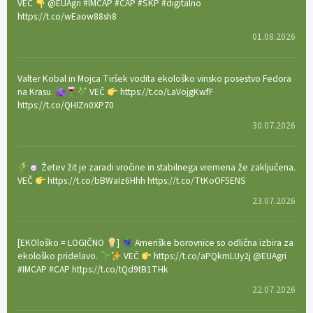
VEČ
@EUAgri #IMCAP #CAP #SKP #digitalno
https://t.co/wEaow88sh8
01.08.2026
Valter Kobal in Mojca Tiršek vodita ekološko vinsko posestvo Fedora
na Krasu.
VEČ
https://t.co/LaVojgKwfF
https://t.co/QHIZn0XP70
30.07.2026
Žetev žit je zaradi vročine in stabilnega vremena že zaključena.
VEČ
https://t.co/bBWaIz6Hhh https://t.co/TtKoOF5ENS
23.07.2026
[EKOloško = LOGIČNO
]
Ameriške borovnice so odlična izbira za
ekološko pridelavo.
VEČ
https://t.co/aPQkmLUy2j @EUAgri
#IMCAP #CAP https://t.co/tQd9tB1THk
22.07.2026