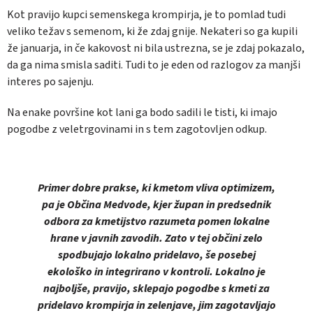
Kot pravijo kupci semenskega krompirja, je to pomlad tudi
veliko težav s semenom, ki že zdaj gnije. Nekateri so ga kupili
že januarja, in če kakovost ni bila ustrezna, se je zdaj pokazalo,
da ga nima smisla saditi. Tudi to je eden od razlogov za manjši
interes po sajenju.
Na enake površine kot lani ga bodo sadili le tisti, ki imajo
pogodbe z veletrgovinami in s tem zagotovljen odkup.
Primer dobre prakse, ki kmetom vliva optimizem,
pa je Občina Medvode, kjer župan in predsednik
odbora za kmetijstvo razumeta pomen lokalne
hrane v javnih zavodih. Zato v tej občini zelo
spodbujajo lokalno pridelavo, še posebej
ekološko in integrirano v kontroli. Lokalno je
najboljše, pravijo, sklepajo pogodbe s kmeti za
pridelavo krompirja in zelenjave, jim zagotavljajo