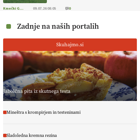
[EKOloško = LOGIČNO
]
Za bolj zdrava tla, večjo odpornost tal
Kmečki Glas
09.07.26 08:05
0
na sušo in manj škodljivcev.
VEČ
https://t.co/PgMzHo6tt3
@EUAgri #IMCAP #CAP https://t.co/azYaR71AkI
Zadnje na naših portalih
10.07.2026
Skuhajmo.si
[EKOloško = LOGIČNO ] Ekološka hrana: Resnica ali le dobra reklama?
PRISLUHNITE
@EUAgri #imcap #cap #eco #skp #vlog
https://t.co/yev5PreiJu
09.07.2026
Jabolčna pita iz skutnega testa
Mineštra s krompirjem in testeninami
Sladoledna kremna rezina