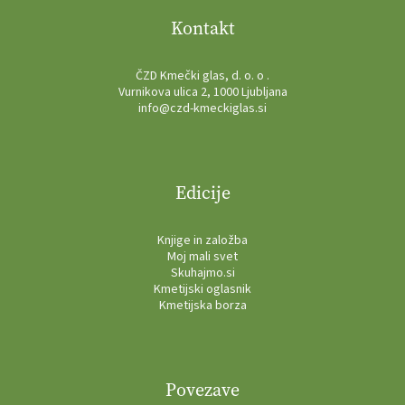
Kontakt
ČZD Kmečki glas, d. o. o .
Vurnikova ulica 2, 1000 Ljubljana
info@czd-kmeckiglas.si
Edicije
Knjige in založba
Moj mali svet
Skuhajmo.si
Kmetijski oglasnik
Kmetijska borza
Povezave