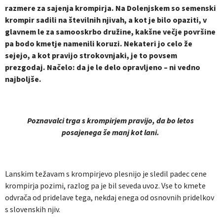
razmere za sajenja krompirja. Na Dolenjskem so semenski
krompir sadili na številnih njivah, a kot je bilo opaziti, v
glavnem le za samooskrbo družine, kakšne večje površine
pa bodo kmetje namenili koruzi. Nekateri jo celo že
sejejo, a kot pravijo strokovnjaki, je to povsem
prezgodaj. Načelo: da je le delo opravljeno – ni vedno
najboljše.
Poznavalci trga s krompirjem pravijo, da bo letos
posajenega še manj kot lani.
Lanskim težavam s krompirjevo plesnijo je sledil padec cene
krompirja pozimi, razlog pa je bil seveda uvoz. Vse to kmete
odvrača od pridelave tega, nekdaj enega od osnovnih pridelkov
s slovenskih njiv.