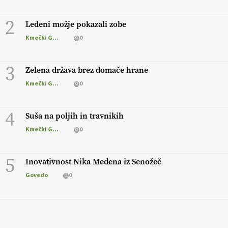
2
Ledeni možje pokazali zobe
Kmečki Glas
0
3
Zelena država brez domače hrane
Kmečki Glas
0
4
Suša na poljih in travnikih
Kmečki Glas
0
5
Inovativnost Nika Medena iz Senožeč
Govedo
0