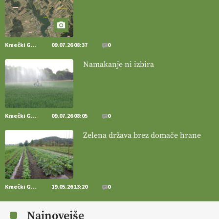
[EKOloško = LOGIČNO
]
Posestvo MonteMoro – ekološka
pridelava z mislijo na naravo.
VEČ
https://t.co/Z7jXvK4gjr
@EUAgri #IMCAP #CAP https://t.co/Bf31lnQSIb
15.07.2026
Kmečki Glas
09.07.26 08:37
0
Namakanje ni izbira
[EKOloško = LOGIČNO
]
Poleti pridelek rešujejo zdrava tla in
vlaga.
VEČ
https://t.co/qmMX2yevum @EUAgri #IMCAP #CAP
https://t.co/dDwsipE645
15.07.2026
Kmečki Glas
09.07.26 08:05
0
[EKOloško = LOGIČNO
]
Mulčer
– naravna pot do zdravih tal
Zelena država brez domače hrane
. VEČ
https://t.co/J7RkeaYpYu @EUAgri #IMCAP #CAP
https://t.co/RVG0FzcQN6
14.07.2026
Kmečki Glas
19.05.26 13:20
0
[EKOloško = LOGIČNO
] Zdravje rastlin je ključno za
prehransko
varnost,
okolje in kakovost življenja. VEČ
Najnovejše
https://t.co/K0USFPJ5fJ @EUAgri #IMCAP #CAP