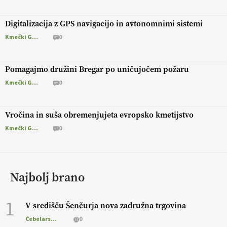
Digitalizacija z GPS navigacijo in avtonomnimi sistemi
Kmečki Glas
0
Pomagajmo družini Bregar po uničujočem požaru
Kmečki Glas
0
Vročina in suša obremenjujeta evropsko kmetijstvo
Kmečki Glas
0
Najbolj brano
1
V središču Šenčurja nova zadružna trgovina
Čebelarstvo
0