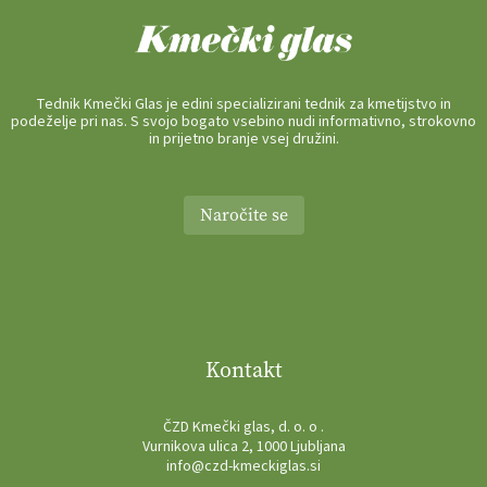
Tednik Kmečki Glas je edini specializirani tednik za kmetijstvo in
podeželje pri nas. S svojo bogato vsebino nudi informativno, strokovno
in prijetno branje vsej družini.
Naročite se
Kontakt
ČZD Kmečki glas, d. o. o .
Vurnikova ulica 2, 1000 Ljubljana
info@czd-kmeckiglas.si