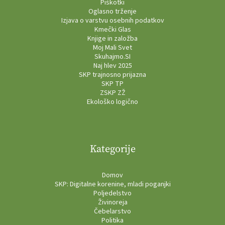
Piškotki
Oglasno trženje
Izjava o varstvu osebnih podatkov
Kmečki Glas
Knjige in založba
Moj Mali Svet
Skuhajmo.SI
Naj hlev 2025
SKP trajnosno prijazna
SKP TP
ZSKP ZŽ
Ekološko logično
Kategorije
Domov
SKP: Digitalne korenine, mladi poganjki
Poljedelstvo
Živinoreja
Čebelarstvo
Politika