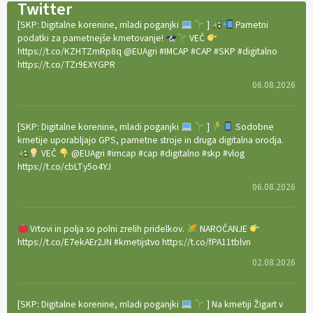
Twitter
[SKP: Digitalne korenine, mladi poganjki
]
Pametni
podatki za pametnejše kmetovanje!
VEČ
https://t.co/KZHTZmRp8q @EUAgri #IMCAP #CAP #SKP #digitalno
https://t.co/TZr9EXYGPR
06.08.2026
[SKP: Digitalne korenine, mladi poganjki
]
Sodobne
kmetije uporabljajo GPS, pametne stroje in druga digitalna orodja.
VEČ
@EUAgri #imcap #cap #digitalno #skp #vlog
https://t.co/cbLTy5o4YJ
06.08.2026
Vrtovi in polja so polni zrelih pridelkov.
NAROČANJE
https://t.co/E7ekAEr2JN #kmetijstvo https://t.co/fPA11tblvn
02.08.2026
[SKP: Digitalne korenine, mladi poganjki
] Na kmetiji Žigart v