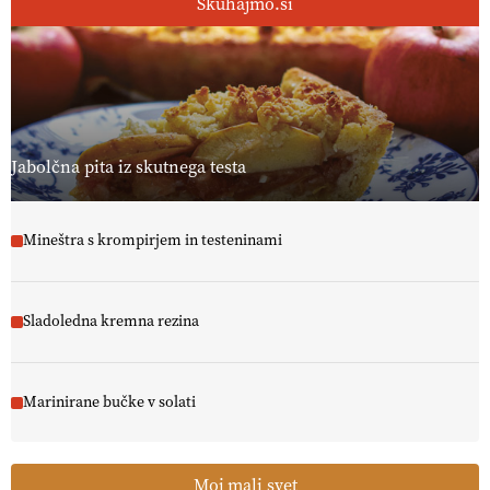
Skuhajmo.si
Jabolčna pita iz skutnega testa
Mineštra s krompirjem in testeninami
Sladoledna kremna rezina
Marinirane bučke v solati
Moj mali svet