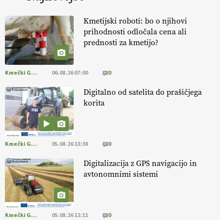
https://t.co/vcHhoOixHy
14.07.2026
Kmetijski roboti: bo o njihovi
prihodnosti odločala cena ali
prednosti za kmetijo?
[EKOloško = LOGIČNO
]
Danes ni pomembna le količina hrane,
ampak tudi način njene pridelave
. VEČ
https://t.co/bKGeI4ZcNi
@EUAgri #imcap #cap #blog https://t.co/2sllAmcKwG
Kmečki Glas
06.08.26 07:00
0
14.07.2026
Digitalno od satelita do prašičjega
korita
[EKOloško = LOGIČNO
]
Kakovostna ekološka semena in
prilagojene sorte
so temelj uspešne ekološke pridelave.
VEČ
https://t.co/OQSsax7l8V @EUAgri #IMCAP #CAP
https://t.co/PAL0zlhVia
Kmečki Glas
05.08.26 13:38
0
13.07.2026
Digitalizacija z GPS navigacijo in
avtonomnimi sistemi
[EKOloško = LOGIČNO
]
Na kmetiji Polone Ratajc je pridelava
aronije
v dobrem desetletju zrasla v uspešno kmetijsko in
podjetniško zgodbo.
VEČ
https://t.co/EulJoSBYMi @EUAgri
#IMCAP #CAP https://t.co/xp1oihBDaJ
Kmečki Glas
05.08.26 12:11
0