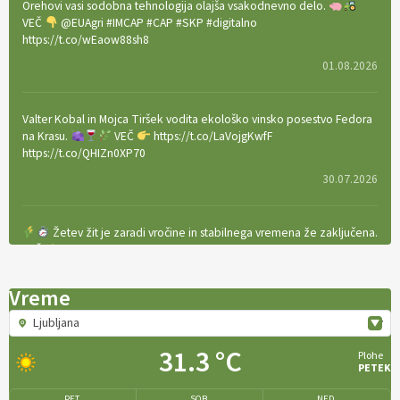
Orehovi vasi sodobna tehnologija olajša vsakodnevno delo.
VEČ
@EUAgri #IMCAP #CAP #SKP #digitalno
https://t.co/wEaow88sh8
01.08.2026
Valter Kobal in Mojca Tiršek vodita ekološko vinsko posestvo Fedora
na Krasu.
VEČ
https://t.co/LaVojgKwfF
https://t.co/QHIZn0XP70
30.07.2026
Žetev žit je zaradi vročine in stabilnega vremena že zaključena.
VEČ
https://t.co/bBWaIz6Hhh https://t.co/TtKoOF5ENS
23.07.2026
Vreme
Ljubljana
[EKOloško = LOGIČNO
]
Ameriške borovnice so odlična izbira za
ekološko pridelavo.
VEČ
https://t.co/aPQkmLUy2j @EUAgri
31.3 °C
Plohe
#IMCAP #CAP https://t.co/tQd9tB1THk
PETEK
22.07.2026
PET.
SOB.
NED.