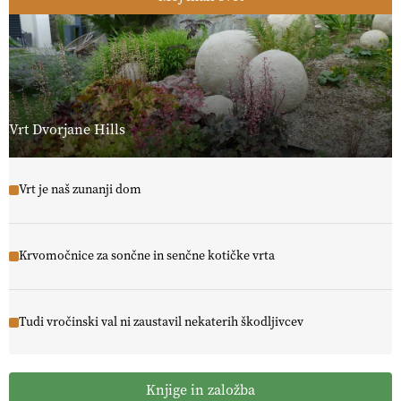
Vrt Dvorjane Hills
Vrt je naš zunanji dom
Krvomočnice za sončne in senčne kotičke vrta
Tudi vročinski val ni zaustavil nekaterih škodljivcev
Knjige in založba