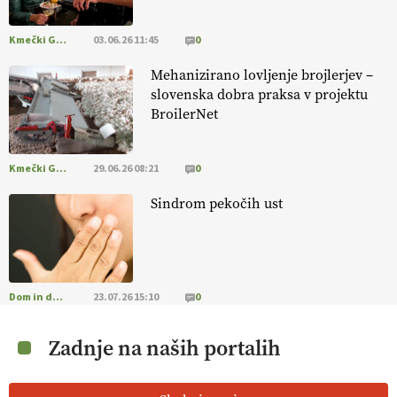
Kmečki Glas
03.06.26 11:45
0
Mehanizirano lovljenje brojlerjev –
slovenska dobra praksa v projektu
BroilerNet
Kmečki Glas
29.06.26 08:21
0
Sindrom pekočih ust
Dom in družina
23.07.26 15:10
0
Zadnje na naših portalih