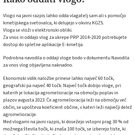
Vlogo na javni razpis lahko odda vlagatelj sam ali s pomočjo
kmetijskega svetovalca, ki delujejo v okviru KGZS.
Vloga se vloži v elektronski obliki.
Za vnos in oddajo vlog za ukrepe PRP 2014-2020 potrebujete
dostop do spletne aplikacije E-kmetija.
Podrobna navodila o oddaji vloge bodo v dokumentu Navodila
za vnos vlog objavljena naknadno.
Ekonomski vidik naložbe prinese lahko največ 60 točk,
geografski pa največ 40 točk. Največ točk dobijo vloge, pri
katerih je lokacija agromelioracije na območju poplav in
plazov avgusta 2023. Če agromelioracija leži na območju več
občin, se upošteva koeficient občine, v kateri leži največji delež
agromelioracije.
Med vlogami na javni razpis, ki dosežejo vstopni prag 30 % od
možnega števila točk, ki znaša 100 točk, se izberejo tiste, ki