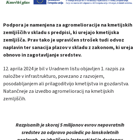
Podpora je namenjena za agromelioracije na kmetijskih
zemljiščih v skladu s predpisi, ki urejajo kmetijska
zemljišča.
Prav tako je
upravičen strošek tudi odvoz
naplavin ter sanacija plazov v skladu z zakonom, ki ureja
obnovo
in zagotavljanje sredstev.
12. aprila 2024 je bil v Uradnem listu objavljen 1. razpis za
naložbe v infrastrukturo, povezano z razvojem,
posodabljanjem ali prilagoditvijo kmetijstva in gozdarstva.
Natančneje za izvedbo agromelioracij na kmetijskih
zemljiščih.
Razpisanih je skoraj 5 milijonov evrov nepovratnih
sredstev za odpravo posledic po lanskoletnih
poplavah, za izboljšanje lastnosti tal in dostopov