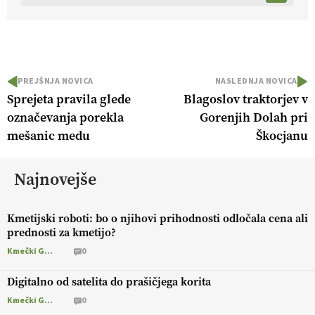
PREJŠNJA NOVICA
NASLEDNJA NOVICA
Sprejeta pravila glede
Blagoslov traktorjev v
označevanja porekla
Gorenjih Dolah pri
mešanic medu
Škocjanu
Najnovejše
Kmetijski roboti: bo o njihovi prihodnosti odločala cena ali
prednosti za kmetijo?
Kmečki Glas
0
Digitalno od satelita do prašičjega korita
Kmečki Glas
0