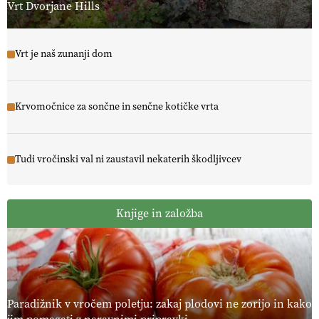
Vrt Dvorjane Hills
Vrt je naš zunanji dom
Krvomočnice za sončne in senčne kotičke vrta
Tudi vročinski val ni zaustavil nekaterih škodljivcev
Knjige in založba
Paradižnik v vročem poletju: zakaj plodovi ne zorijo in kako