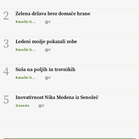
2
Zelena država brez domače hrane
Kmečki Glas
0
3
Ledeni možje pokazali zobe
Kmečki Glas
0
4
Suša na poljih in travnikih
Kmečki Glas
0
5
Inovativnost Nika Medena iz Senožeč
Govedo
0