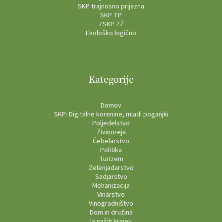
SKP trajnosno prijazna
SKP TP
ZSKP ZŽ
Ekološko logično
Kategorije
Domov
SKP: Digitalne korenine, mladi poganjki
Poljedelstvo
Živinoreja
Čebelarstvo
Politika
Turizem
Zelenjadarstvo
Sadjarstvo
Mehanizacija
Vinarstvo
Vinogradništvo
Dom in družina
Iz naših krajev