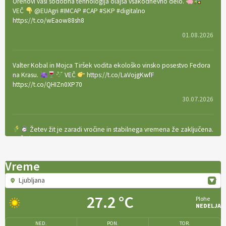
Orehovi vasi sodobna tehnologija olajša vsakodnevno delo.
VEČ
@EUAgri #IMCAP #CAP #SKP #digitalno
https://t.co/wEaow88sh8
01.08.2026
Valter Kobal in Mojca Tiršek vodita ekološko vinsko posestvo Fedora
na Krasu.
VEČ
https://t.co/LaVojgKwfF
https://t.co/QHIZn0XP70
30.07.2026
Žetev žit je zaradi vročine in stabilnega vremena že zaključena.
VEČ
https://t.co/bBWaIz6Hhh https://t.co/TtKoOF5ENS
23.07.2026
Vreme
Ljubljana
[EKOloško = LOGIČNO
]
Ameriške borovnice so odlična izbira za
ekološko pridelavo.
VEČ
https://t.co/aPQkmLUy2j @EUAgri
27.2 °C
Plohe
#IMCAP #CAP https://t.co/tQd9tB1THk
NEDELJA
22.07.2026
NED.
PON.
TOR.