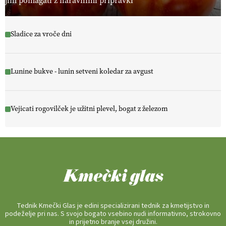
jim pomagati z naravnimi pripravki
Sladice za vroče dni
Lunine bukve - lunin setveni koledar za avgust
Vejicati rogovilček je užitni plevel, bogat z železom
Tednik Kmečki Glas je edini specializirani tednik za kmetijstvo in
podeželje pri nas. S svojo bogato vsebino nudi informativno, strokovno
in prijetno branje vsej družini.