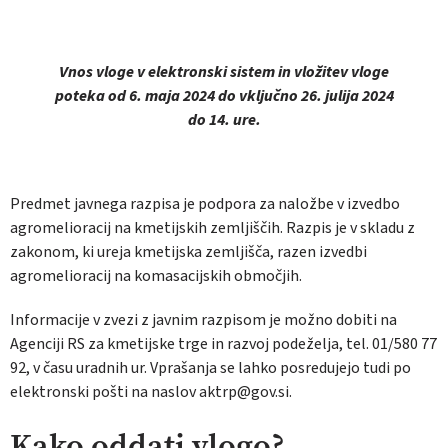
Vnos vloge v elektronski sistem in vložitev vloge
poteka od 6. maja 2024 do vključno 26. julija 2024
do 14. ure.
Predmet javnega razpisa je podpora za naložbe v izvedbo
agromelioracij na kmetijskih zemljiščih. Razpis je v skladu z
zakonom, ki ureja kmetijska zemljišča, razen izvedbi
agromelioracij na komasacijskih območjih.
Informacije v zvezi z javnim razpisom je možno dobiti na
Agenciji RS za kmetijske trge in razvoj podeželja, tel. 01/580 77
92, v času uradnih ur. Vprašanja se lahko posredujejo tudi po
elektronski pošti na naslov aktrp@gov.si.
Kako oddati vlogo?