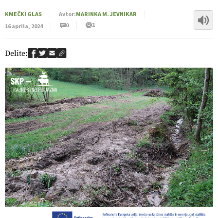
KMEČKI GLAS
Avtor:
MARINKA M. JEVNIKAR
1
0
16 aprila, 2024
Delite: