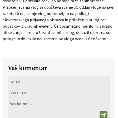
dosežejo višje število točk, do porabe razpisanih sredstev.
Pri ocenjevanju vlog se upošteva stanje ob oddaji vloge na javni
razpis. Ocenjevanje vlog bo temeljilo na podlagi
elektronskega prijavnega obrazca in priloženih prilog ter
podatkov iz uradnih evidenc. Če posamezno merilo ni izbrano
ali se zanj ne predloži zahtevanih prilog, dokazil oziroma so
priloge in dokazila neustrezna, se vloga oceni z 0 točkami.
Vaš komentar