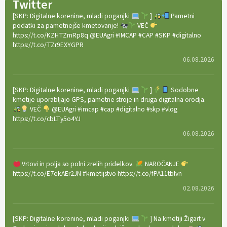
Twitter
[SKP: Digitalne korenine, mladi poganjki
]
Pametni
podatki za pametnejše kmetovanje!
VEČ
https://t.co/KZHTZmRp8q @EUAgri #IMCAP #CAP #SKP #digitalno
https://t.co/TZr9EXYGPR
06.08.2026
[SKP: Digitalne korenine, mladi poganjki
]
Sodobne
kmetije uporabljajo GPS, pametne stroje in druga digitalna orodja.
VEČ
@EUAgri #imcap #cap #digitalno #skp #vlog
https://t.co/cbLTy5o4YJ
06.08.2026
Vrtovi in polja so polni zrelih pridelkov.
NAROČANJE
https://t.co/E7ekAEr2JN #kmetijstvo https://t.co/fPA11tblvn
02.08.2026
[SKP: Digitalne korenine, mladi poganjki
] Na kmetiji Žigart v