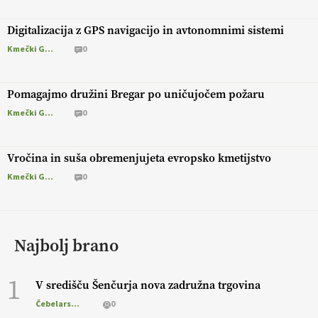
Digitalizacija z GPS navigacijo in avtonomnimi sistemi
Kmečki Glas
0
Pomagajmo družini Bregar po uničujočem požaru
Kmečki Glas
0
Vročina in suša obremenjujeta evropsko kmetijstvo
Kmečki Glas
0
Najbolj brano
1
V središču Šenčurja nova zadružna trgovina
Čebelarstvo
0