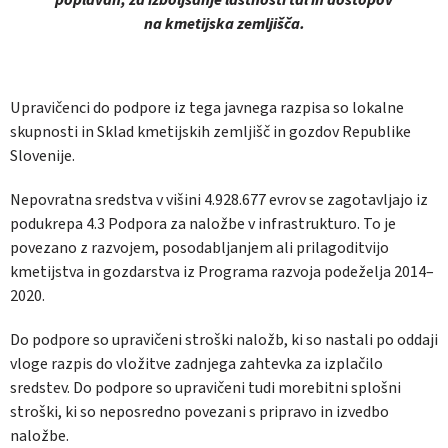
na kmetijska zemljišča.
Upravičenci do podpore iz tega javnega razpisa so lokalne
skupnosti in Sklad kmetijskih zemljišč in gozdov Republike
Slovenije.
Nepovratna sredstva v višini 4.928.677 evrov se zagotavljajo iz
podukrepa 4.3 Podpora za naložbe v infrastrukturo. To je
povezano z razvojem, posodabljanjem ali prilagoditvijo
kmetijstva in gozdarstva iz Programa razvoja podeželja 2014–
2020.
Do podpore so upravičeni stroški naložb, ki so nastali po oddaji
vloge razpis do vložitve zadnjega zahtevka za izplačilo
sredstev. Do podpore so upravičeni tudi morebitni splošni
stroški, ki so neposredno povezani s pripravo in izvedbo
naložbe.