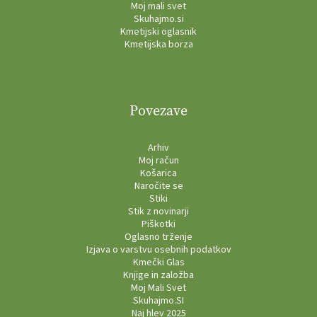
Moj mali svet
Skuhajmo.si
Kmetijski oglasnik
Kmetijska borza
Povezave
Arhiv
Moj račun
Košarica
Naročite se
Stiki
Stik z novinarji
Piškotki
Oglasno trženje
Izjava o varstvu osebnih podatkov
Kmečki Glas
Knjige in založba
Moj Mali Svet
Skuhajmo.SI
Naj hlev 2025