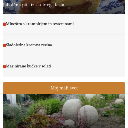
Jabolčna pita iz skutnega testa
Mineštra s krompirjem in testeninami
Sladoledna kremna rezina
Marinirane bučke v solati
Moj mali svet