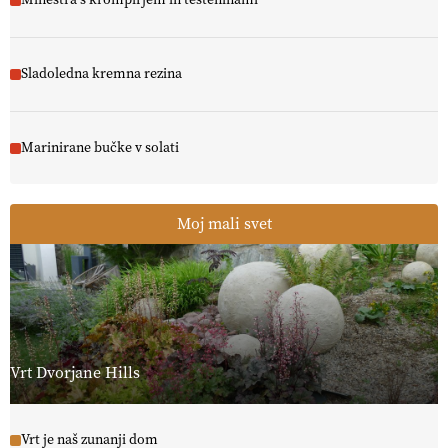
Sladoledna kremna rezina
Marinirane bučke v solati
Moj mali svet
Vrt Dvorjane Hills
Vrt je naš zunanji dom