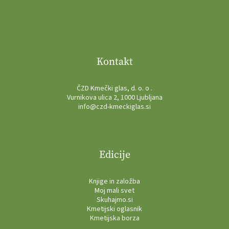
Kontakt
ČZD Kmečki glas, d. o. o .
Vurnikova ulica 2, 1000 Ljubljana
info@czd-kmeckiglas.si
Edicije
Knjige in založba
Moj mali svet
Skuhajmo.si
Kmetijski oglasnik
Kmetijska borza