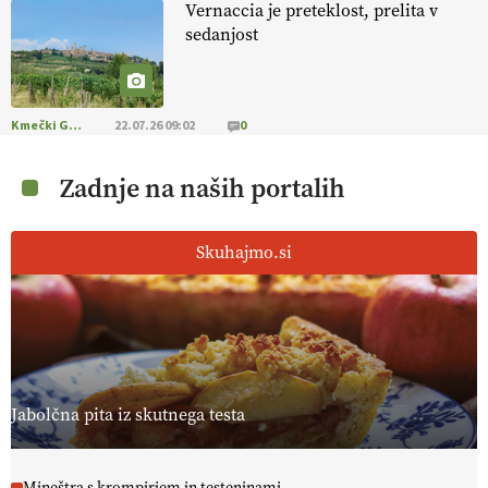
Vernaccia je preteklost, prelita v
sedanjost
Kmečki Glas
22.07.26 09:02
0
Zadnje na naših portalih
Skuhajmo.si
Jabolčna pita iz skutnega testa
Mineštra s krompirjem in testeninami