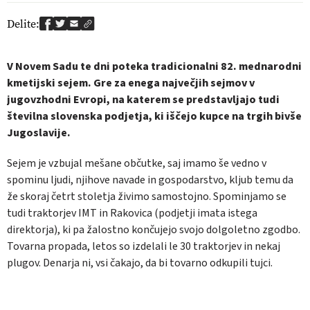
Delite:
V Novem Sadu te dni poteka tradicionalni 82. mednarodni
kmetijski sejem. Gre za enega največjih sejmov v
jugovzhodni Evropi, na katerem se predstavljajo tudi
številna slovenska podjetja, ki iščejo kupce na trgih bivše
Jugoslavije.
Sejem je vzbujal mešane občutke, saj imamo še vedno v
spominu ljudi, njihove navade in gospodarstvo, kljub temu da
že skoraj četrt stoletja živimo samostojno. Spominjamo se
tudi traktorjev IMT in Rakovica (podjetji imata istega
direktorja), ki pa žalostno končujejo svojo dolgoletno zgodbo.
Tovarna propada, letos so izdelali le 30 traktorjev in nekaj
plugov. Denarja ni, vsi čakajo, da bi tovarno odkupili tujci.