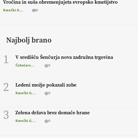
Vročina in suša obremenjujeta evropsko kmetijstvo
Kmečki Glas
0
Najbolj brano
1
V središču Šenčurja nova zadružna trgovina
Čebelarstvo
0
2
Ledeni možje pokazali zobe
Kmečki Glas
0
3
Zelena država brez domače hrane
Kmečki Glas
0