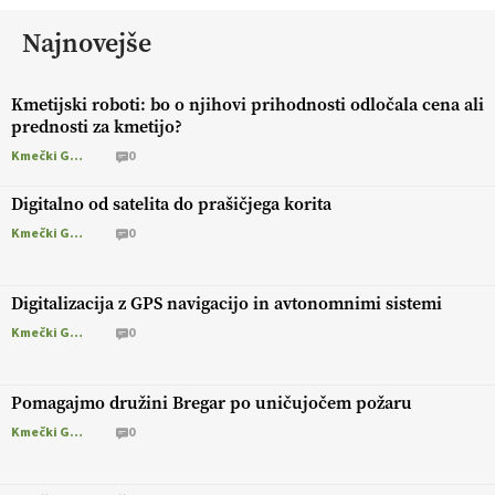
Najnovejše
Kmetijski roboti: bo o njihovi prihodnosti odločala cena ali
prednosti za kmetijo?
Kmečki Glas
0
Digitalno od satelita do prašičjega korita
Kmečki Glas
0
Digitalizacija z GPS navigacijo in avtonomnimi sistemi
Kmečki Glas
0
Pomagajmo družini Bregar po uničujočem požaru
Kmečki Glas
0