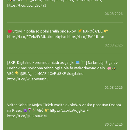
https://t.co/cbLTy5o4YJ
06.08.2026
Vrtovi in polja so polni zrelih pridelkov.
NAROČANJE
https://t.co/E7ekAEr2JN #kmetijstvo https://t.co/fPA11tblvn
02.08.2026
[SKP: Digitalne korenine, mladi poganjki
] Na kmetiji Žigart v
Orehovi vasi sodobna tehnologija olajša vsakodnevno delo.
VEČ
@EUAgri #IMCAP #CAP #SKP #digitalno
https://t.co/wEaow88sh8
01.08.2026
Valter Kobal in Mojca Tiršek vodita ekološko vinsko posestvo Fedora
na Krasu.
VEČ
https://t.co/LaVojgKwfF
https://t.co/QHIZn0XP70
30.07.2026