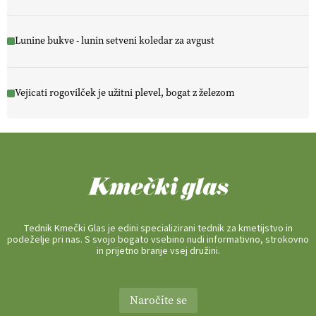
Lunine bukve - lunin setveni koledar za avgust
Vejicati rogovilček je užitni plevel, bogat z železom
Tednik Kmečki Glas je edini specializirani tednik za kmetijstvo in
podeželje pri nas. S svojo bogato vsebino nudi informativno, strokovno
in prijetno branje vsej družini.
Naročite se