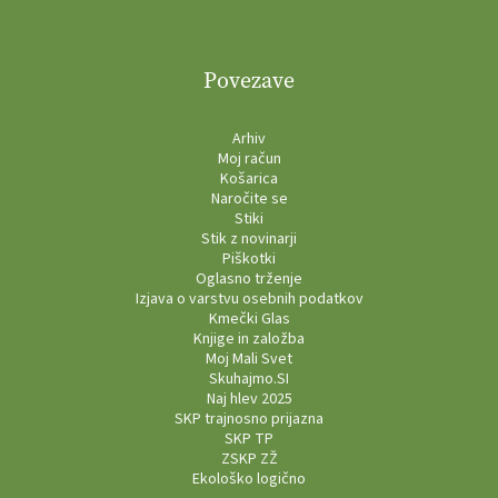
Povezave
Arhiv
Moj račun
Košarica
Naročite se
Stiki
Stik z novinarji
Piškotki
Oglasno trženje
Izjava o varstvu osebnih podatkov
Kmečki Glas
Knjige in založba
Moj Mali Svet
Skuhajmo.SI
Naj hlev 2025
SKP trajnosno prijazna
SKP TP
ZSKP ZŽ
Ekološko logično