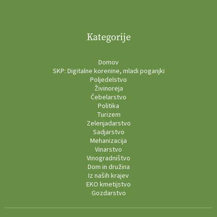
Kategorije
Domov
SKP: Digitalne korenine, mladi poganjki
Poljedelstvo
Živinoreja
Čebelarstvo
Politika
Turizem
Zelenjadarstvo
Sadjarstvo
Mehanizacija
Vinarstvo
Vinogradništvo
Dom in družina
Iz naših krajev
EKO kmetijstvo
Gozdarstvo