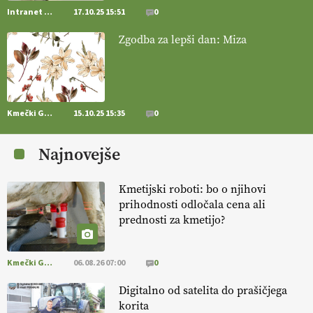
Intranet Kmečki Glas
17.10.25 15:51
0
[EKOloško = LOGIČNO
]
Mulčer
– naravna pot do zdravih tal
Zgodba za lepši dan: Miza
. VEČ
https://t.co/J7RkeaYpYu @EUAgri #IMCAP #CAP
https://t.co/RVG0FzcQN6
14.07.2026
Kmečki Glas
15.10.25 15:35
0
[EKOloško = LOGIČNO
] Zdravje rastlin je ključno za
prehransko
varnost,
okolje in kakovost življenja. VEČ
Najnovejše
https://t.co/K0USFPJ5fJ @EUAgri #IMCAP #CAP
https://t.co/vcHhoOixHy
14.07.2026
Kmetijski roboti: bo o njihovi
prihodnosti odločala cena ali
prednosti za kmetijo?
[EKOloško = LOGIČNO
]
Danes ni pomembna le količina hrane,
ampak tudi način njene pridelave
. VEČ
https://t.co/bKGeI4ZcNi
@EUAgri #imcap #cap #blog https://t.co/2sllAmcKwG
Kmečki Glas
06.08.26 07:00
0
14.07.2026
Digitalno od satelita do prašičjega
korita