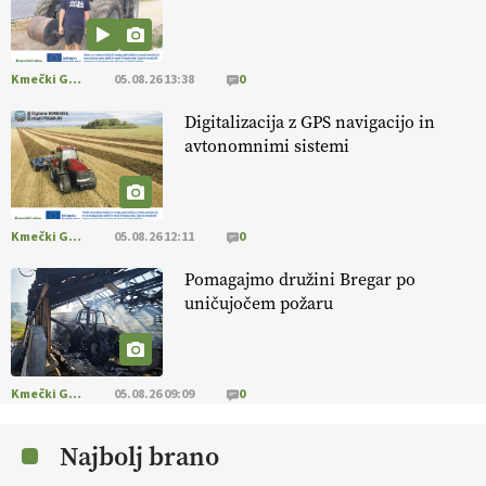
[EKOloško = LOGIČNO
]
Kakovostna ekološka semena in
prilagojene sorte
so temelj uspešne ekološke pridelave.
VEČ
https://t.co/OQSsax7l8V @EUAgri #IMCAP #CAP
https://t.co/PAL0zlhVia
Kmečki Glas
05.08.26 13:38
0
13.07.2026
Digitalizacija z GPS navigacijo in
avtonomnimi sistemi
[EKOloško = LOGIČNO
]
Na kmetiji Polone Ratajc je pridelava
aronije
v dobrem desetletju zrasla v uspešno kmetijsko in
podjetniško zgodbo.
VEČ
https://t.co/EulJoSBYMi @EUAgri
#IMCAP #CAP https://t.co/xp1oihBDaJ
Kmečki Glas
05.08.26 12:11
0
13.07.2026
Pomagajmo družini Bregar po
uničujočem požaru
[EKOloško = LOGIČNO
]
Ekološka vina so vse bolj iskana doma in
v tujini
. Zato je ekološka pridelava odlična priložnost za slovenske
vinarje
. VEČ
https://t.co/XAe9EbeAbK @EUAgri #IMCAP #CAP
https://t.co/01qpoeLyNP
Kmečki Glas
05.08.26 09:09
0
13.07.2026
Najbolj brano
[EKOloško = LOGIČNO
] Mladi
so ključni za prihodnost