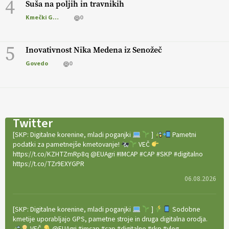
4
Suša na poljih in travnikih
Kmečki Glas
0
5
Inovativnost Nika Medena iz Senožeč
Govedo
0
Twitter
[SKP: Digitalne korenine, mladi poganjki
]
Pametni
podatki za pametnejše kmetovanje!
VEČ
https://t.co/KZHTZmRp8q @EUAgri #IMCAP #CAP #SKP #digitalno
https://t.co/TZr9EXYGPR
06.08.2026
[SKP: Digitalne korenine, mladi poganjki
]
Sodobne
kmetije uporabljajo GPS, pametne stroje in druga digitalna orodja.
VEČ
@EUAgri #imcap #cap #digitalno #skp #vlog