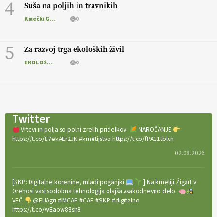
4
Suša na poljih in travnikih
Kmečki Glas
0
5
Za razvoj trga ekoloških živil
EKOLOŠKO LOGIČNO
0
Twitter
Vrtovi in polja so polni zrelih pridelkov.
NAROČANJE
https://t.co/E7ekAEr2JN #kmetijstvo https://t.co/fPA11tblvn
02.08.2026
[SKP: Digitalne korenine, mladi poganjki
] Na kmetiji Žigart v
Orehovi vasi sodobna tehnologija olajša vsakodnevno delo.
VEČ
@EUAgri #IMCAP #CAP #SKP #digitalno
https://t.co/wEaow88sh8