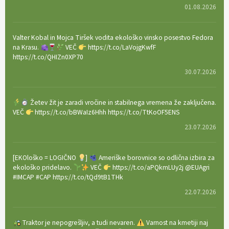
01.08.2026
Valter Kobal in Mojca Tiršek vodita ekološko vinsko posestvo Fedora
na Krasu.
VEČ
https://t.co/LaVojgKwfF
https://t.co/QHIZn0XP70
30.07.2026
Žetev žit je zaradi vročine in stabilnega vremena že zaključena.
VEČ
https://t.co/bBWaIz6Hhh https://t.co/TtKoOF5ENS
23.07.2026
[EKOloško = LOGIČNO
]
Ameriške borovnice so odlična izbira za
ekološko pridelavo.
VEČ
https://t.co/aPQkmLUy2j @EUAgri
#IMCAP #CAP https://t.co/tQd9tB1THk
22.07.2026
Traktor je nepogrešljiv, a tudi nevaren.
Varnost na kmetiji naj