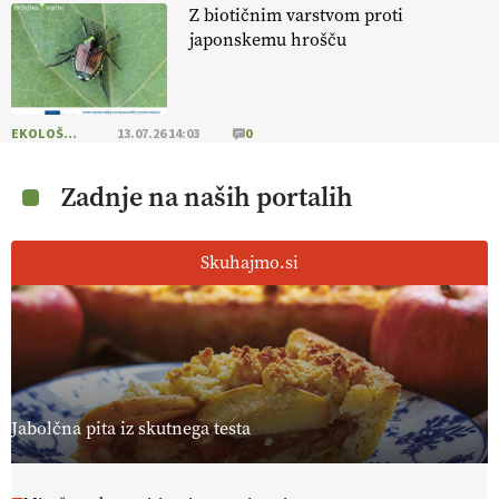
Z biotičnim varstvom proti
japonskemu hrošču
EKOLOŠKO LOGIČNO
13.07.26 14:03
0
Zadnje na naših portalih
Skuhajmo.si
Jabolčna pita iz skutnega testa