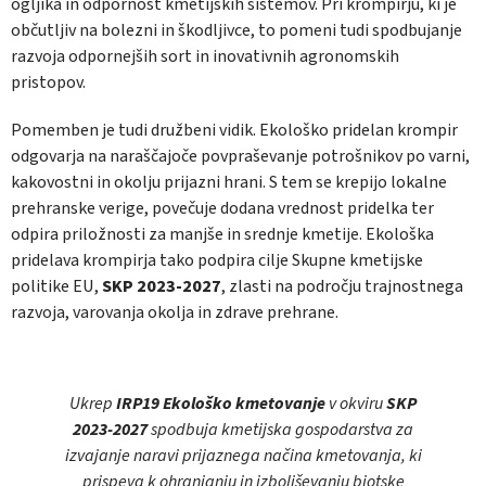
ogljika in odpornost kmetijskih sistemov. Pri krompirju, ki je
občutljiv na bolezni in škodljivce, to pomeni tudi spodbujanje
razvoja odpornejših sort in inovativnih agronomskih
pristopov.
Pomemben je tudi družbeni vidik. Ekološko pridelan krompir
odgovarja na naraščajoče povpraševanje potrošnikov po varni,
kakovostni in okolju prijazni hrani. S tem se krepijo lokalne
prehranske verige, povečuje dodana vrednost pridelka ter
odpira priložnosti za manjše in srednje kmetije. Ekološka
pridelava krompirja tako podpira cilje Skupne kmetijske
politike EU,
SKP 2023-2027
, zlasti na področju trajnostnega
razvoja, varovanja okolja in zdrave prehrane.
Ukrep
IRP19 Ekološko kmetovanje
v okviru
SKP
2023-2027
spodbuja kmetijska gospodarstva za
izvajanje naravi prijaznega načina kmetovanja, ki
prispeva k ohranjanju in izboljševanju biotske