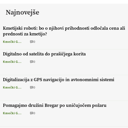
Najnovejše
Kmetijski roboti: bo o njihovi prihodnosti odločala cena ali
prednosti za kmetijo?
Kmečki Glas
0
Digitalno od satelita do prašičjega korita
Kmečki Glas
0
Digitalizacija z GPS navigacijo in avtonomnimi sistemi
Kmečki Glas
0
Pomagajmo družini Bregar po uničujočem požaru
Kmečki Glas
0