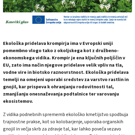
Ekološka pridelava krompirja ima v Evropski uniji
pomembno vlogo tako z okoljskega kot z družbeno-
ekonomskega vidika. Krompir je ena ključnih poljščin v
EU, zato ima način njegove pridelave velik vpliv na tla,
vodne vire in biotsko raznovrstnost. Ekološka pridelava
temelji na omejeni uporabi sredstev za varstvo rastlin in
gnojil, kar prispeva k ohranjanju rodovitnosti tal,
zmanjšanju onesnaževanja podtalnice ter varovanju
ekosistemov.
Z vidika podnebnih sprememb ekološko kmetijstvo spodbuja
trajnostne prakse, kot so kolobarjenje, uporaba organskih
gnojil in večja skrb za zdravje tal, kar lahko poveča vezavo