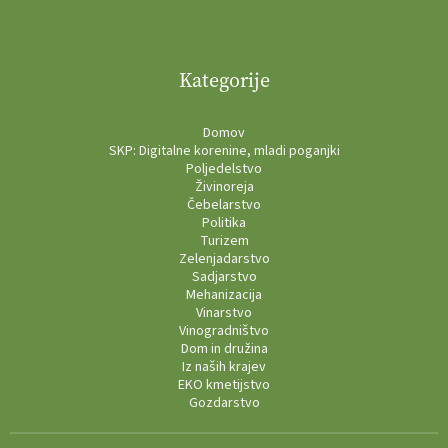
Kategorije
Domov
SKP: Digitalne korenine, mladi poganjki
Poljedelstvo
Živinoreja
Čebelarstvo
Politika
Turizem
Zelenjadarstvo
Sadjarstvo
Mehanizacija
Vinarstvo
Vinogradništvo
Dom in družina
Iz naših krajev
EKO kmetijstvo
Gozdarstvo