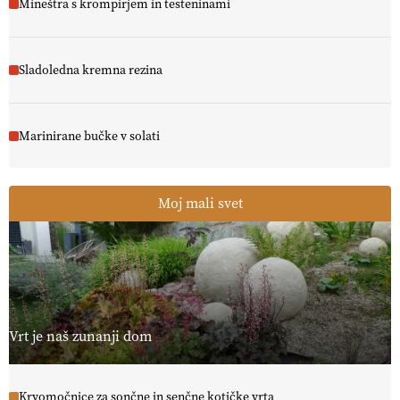
Mineštra s krompirjem in testeninami
Sladoledna kremna rezina
Marinirane bučke v solati
Moj mali svet
Vrt je naš zunanji dom
Krvomočnice za sončne in senčne kotičke vrta