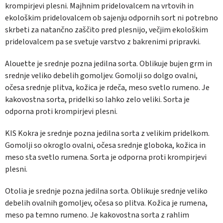
krompirjevi plesni. Majhnim pridelovalcem na vrtovih in
ekološkim pridelovalcem ob sajenju odpornih sort ni potrebno
skrbeti za natančno zaščito pred plesnijo, večjim ekološkim
pridelovalcem pa se svetuje varstvo z bakrenimi pripravki.
Alouette je srednje pozna jedilna sorta. Oblikuje bujen grm in
srednje veliko debelih gomoljev. Gomolji so dolgo ovalni,
očesa srednje plitva, kožica je rdeča, meso svetlo rumeno. Je
kakovostna sorta, pridelki so lahko zelo veliki. Sorta je
odporna proti krompirjevi plesni.
KIS Kokra je srednje pozna jedilna sorta z velikim pridelkom.
Gomolji so okroglo ovalni, očesa srednje globoka, kožica in
meso sta svetlo rumena. Sorta je odporna proti krompirjevi
plesni.
Otolia
je srednje pozna jedilna sorta. Oblikuje srednje veliko
debelih ovalnih gomoljev, očesa so plitva. Kožica je rumena,
meso pa temno rumeno. Je kakovostna sorta z rahlim