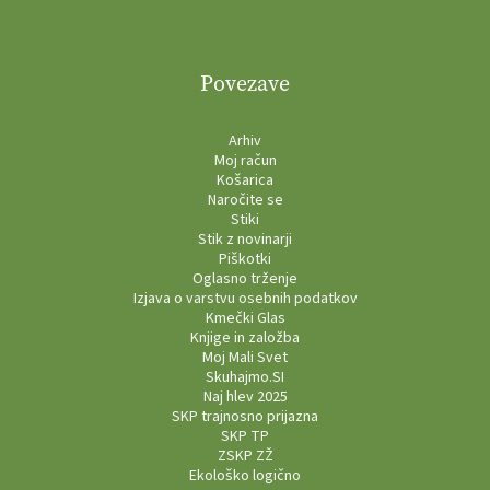
Povezave
Arhiv
Moj račun
Košarica
Naročite se
Stiki
Stik z novinarji
Piškotki
Oglasno trženje
Izjava o varstvu osebnih podatkov
Kmečki Glas
Knjige in založba
Moj Mali Svet
Skuhajmo.SI
Naj hlev 2025
SKP trajnosno prijazna
SKP TP
ZSKP ZŽ
Ekološko logično