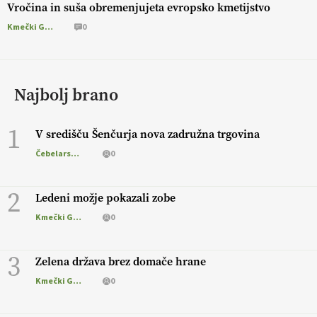
Vročina in suša obremenjujeta evropsko kmetijstvo
Kmečki Glas
0
Najbolj brano
1
V središču Šenčurja nova zadružna trgovina
Čebelarstvo
0
2
Ledeni možje pokazali zobe
Kmečki Glas
0
3
Zelena država brez domače hrane
Kmečki Glas
0