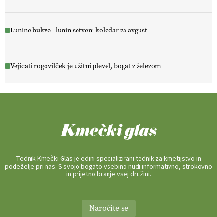
Lunine bukve - lunin setveni koledar za avgust
Vejicati rogovilček je užitni plevel, bogat z železom
Tednik Kmečki Glas je edini specializirani tednik za kmetijstvo in
podeželje pri nas. S svojo bogato vsebino nudi informativno, strokovno
in prijetno branje vsej družini.
Naročite se