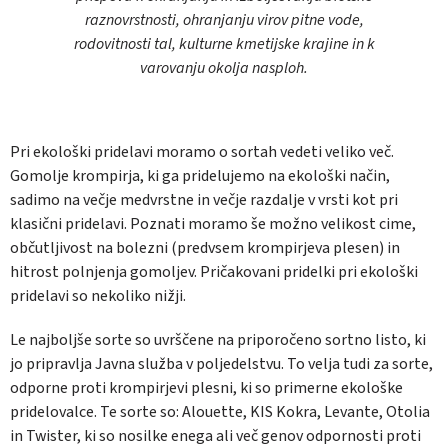
raznovrstnosti, ohranjanju virov pitne vode,
rodovitnosti tal, kulturne kmetijske krajine in k
varovanju okolja nasploh.
Pri ekološki pridelavi moramo o sortah vedeti veliko več.
Gomolje krompirja, ki ga pridelujemo na ekološki način,
sadimo na večje medvrstne in večje razdalje v vrsti kot pri
klasični pridelavi. Poznati moramo še možno velikost cime,
občutljivost na bolezni (predvsem krompirjeva plesen) in
hitrost polnjenja gomoljev. Pričakovani pridelki pri ekološki
pridelavi so nekoliko nižji.
Le najboljše sorte so uvrščene na priporočeno sortno listo, ki
jo pripravlja Javna služba v poljedelstvu. To velja tudi za sorte,
odporne proti krompirjevi plesni, ki so primerne ekološke
pridelovalce. Te sorte so: Alouette, KIS Kokra, Levante, Otolia
in Twister, ki so nosilke enega ali več genov odpornosti proti