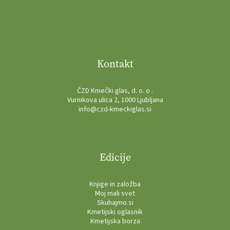
Kontakt
ČZD Kmečki glas, d. o. o .
Vurnikova ulica 2, 1000 Ljubljana
info@czd-kmeckiglas.si
Edicije
Knjige in založba
Moj mali svet
Skuhajmo.si
Kmetijski oglasnik
Kmetijska borza