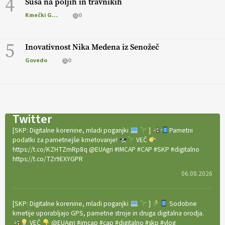
4
Suša na poljih in travnikih
Kmečki Glas
0
5
Inovativnost Nika Medena iz Senožeč
Govedo
0
Twitter
[SKP: Digitalne korenine, mladi poganjki
]
Pametni
podatki za pametnejše kmetovanje!
VEČ
https://t.co/KZHTZmRp8q @EUAgri #IMCAP #CAP #SKP #digitalno
https://t.co/TZr9EXYGPR
06.08.2026
[SKP: Digitalne korenine, mladi poganjki
]
Sodobne
kmetije uporabljajo GPS, pametne stroje in druga digitalna orodja.
VEČ
@EUAgri #imcap #cap #digitalno #skp #vlog