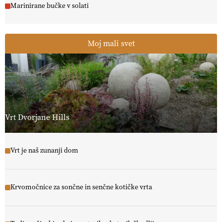
Marinirane bučke v solati
Moj mali svet
Vrt Dvorjane Hills
Vrt je naš zunanji dom
Krvomočnice za sončne in senčne kotičke vrta