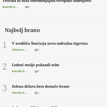
Vročina in suša obremenjujeta evropsko kmetijstvo
Kmečki Glas
0
Najbolj brano
1
V središču Šenčurja nova zadružna trgovina
Čebelarstvo
0
2
Ledeni možje pokazali zobe
Kmečki Glas
0
3
Zelena država brez domače hrane
Kmečki Glas
0