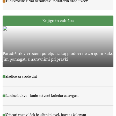
Tudi vročinski val ni zaustavil nekaterih škodljivcev
Knjige in založba
Paradižnik v vročem poletju: zakaj plodovi ne zorijo in kako
jim pomagati z naravnimi pripravki
Sladice za vroče dni
Lunine bukve - lunin setveni koledar za avgust
Vejicati rogovilček je užitni plevel, bogat z železom