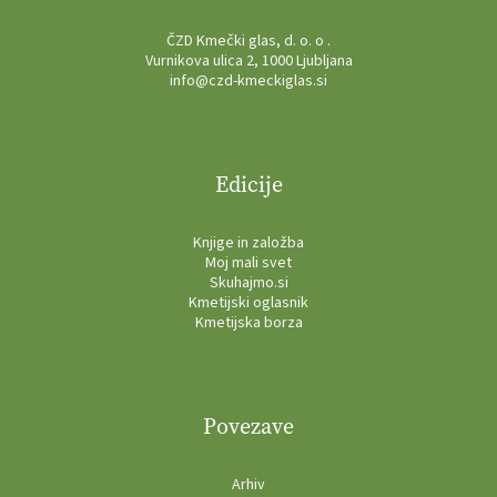
ČZD Kmečki glas, d. o. o .
Vurnikova ulica 2, 1000 Ljubljana
info@czd-kmeckiglas.si
Edicije
Knjige in založba
Moj mali svet
Skuhajmo.si
Kmetijski oglasnik
Kmetijska borza
Povezave
Arhiv