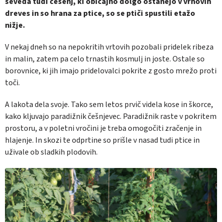
seveda tudi češenj, ki običajno dolgo ostanejo v vrhovih
dreves in so hrana za ptice, so se ptiči spustili etažo
nižje.
V nekaj dneh so na nepokritih vrtovih pozobali pridelek ribeza
in malin, zatem pa celo trnastih kosmulj in joste. Ostale so
borovnice, ki jih imajo pridelovalci pokrite z gosto mrežo proti
toči.
A lakota dela svoje. Tako sem letos prvič videla kose in škorce,
kako kljuvajo paradižnik češnjevec. Paradižnik raste v pokritem
prostoru, a v poletni vročini je treba omogočiti zračenje in
hlajenje. In skozi te odprtine so prišle v nasad tudi ptice in
uživale ob sladkih plodovih.