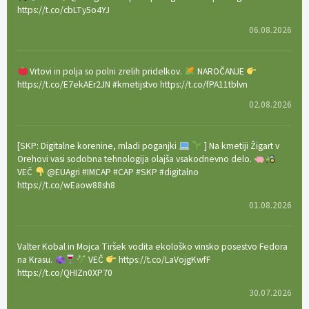
https://t.co/cbLTy5o4YJ
06.08.2026
Vrtovi in polja so polni zrelih pridelkov.
NAROČANJE
https://t.co/E7ekAEr2JN #kmetijstvo https://t.co/fPA11tblvn
02.08.2026
[SKP: Digitalne korenine, mladi poganjki
] Na kmetiji Žigart v
Orehovi vasi sodobna tehnologija olajša vsakodnevno delo.
VEČ
@EUAgri #IMCAP #CAP #SKP #digitalno
https://t.co/wEaow88sh8
01.08.2026
Valter Kobal in Mojca Tiršek vodita ekološko vinsko posestvo Fedora
na Krasu.
VEČ
https://t.co/LaVojgKwfF
https://t.co/QHIZn0XP70
30.07.2026