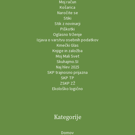
Moj račun
Košarica
Naročite se
Stiki
Stik z novinarji
Piškotki
Oglasno trženje
Izjava o varstvu osebnih podatkov
Kmečki Glas
Knjige in založba
Moj Mali Svet
Skuhajmo.SI
Naj hlev 2025
SKP trajnosno prijazna
SKP TP
ZSKP ZŽ
Ekološko logično
Kategorije
Domov