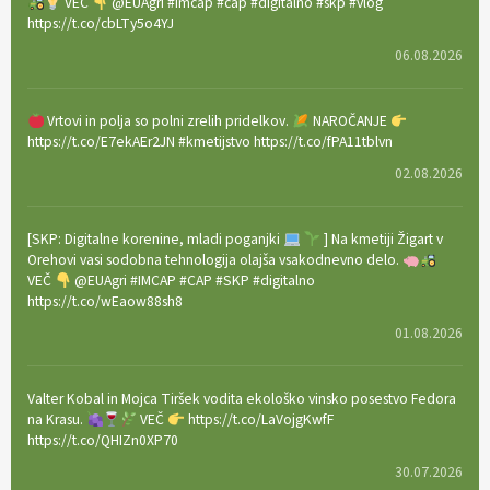
VEČ
@EUAgri #imcap #cap #digitalno #skp #vlog
https://t.co/cbLTy5o4YJ
06.08.2026
Vrtovi in polja so polni zrelih pridelkov.
NAROČANJE
https://t.co/E7ekAEr2JN #kmetijstvo https://t.co/fPA11tblvn
02.08.2026
[SKP: Digitalne korenine, mladi poganjki
] Na kmetiji Žigart v
Orehovi vasi sodobna tehnologija olajša vsakodnevno delo.
VEČ
@EUAgri #IMCAP #CAP #SKP #digitalno
https://t.co/wEaow88sh8
01.08.2026
Valter Kobal in Mojca Tiršek vodita ekološko vinsko posestvo Fedora
na Krasu.
VEČ
https://t.co/LaVojgKwfF
https://t.co/QHIZn0XP70
30.07.2026