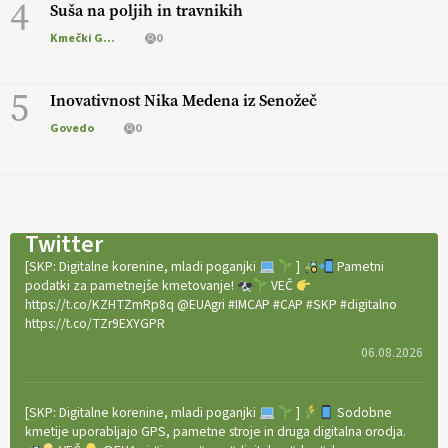
4
Suša na poljih in travnikih
Kmečki Glas
0
5
Inovativnost Nika Medena iz Senožeč
Govedo
0
Twitter
[SKP: Digitalne korenine, mladi poganjki
]
Pametni
podatki za pametnejše kmetovanje!
VEČ
https://t.co/KZHTZmRp8q @EUAgri #IMCAP #CAP #SKP #digitalno
https://t.co/TZr9EXYGPR
06.08.2026
[SKP: Digitalne korenine, mladi poganjki
]
Sodobne
kmetije uporabljajo GPS, pametne stroje in druga digitalna orodja.