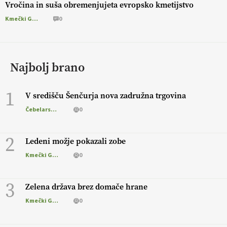
Vročina in suša obremenjujeta evropsko kmetijstvo
Kmečki Glas
0
Najbolj brano
1
V središču Šenčurja nova zadružna trgovina
Čebelarstvo
0
2
Ledeni možje pokazali zobe
Kmečki Glas
0
3
Zelena država brez domače hrane
Kmečki Glas
0