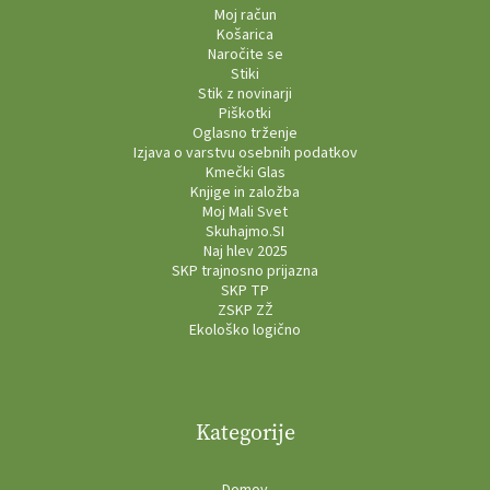
Moj račun
Košarica
Naročite se
Stiki
Stik z novinarji
Piškotki
Oglasno trženje
Izjava o varstvu osebnih podatkov
Kmečki Glas
Knjige in založba
Moj Mali Svet
Skuhajmo.SI
Naj hlev 2025
SKP trajnosno prijazna
SKP TP
ZSKP ZŽ
Ekološko logično
Kategorije