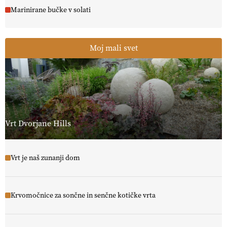
Marinirane bučke v solati
Moj mali svet
Vrt Dvorjane Hills
Vrt je naš zunanji dom
Krvomočnice za sončne in senčne kotičke vrta