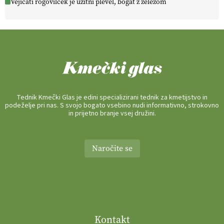
Vejicati rogovilček je užitni plevel, bogat z železom
Tednik Kmečki Glas je edini specializirani tednik za kmetijstvo in
podeželje pri nas. S svojo bogato vsebino nudi informativno, strokovno
in prijetno branje vsej družini.
Naročite se
Kontakt