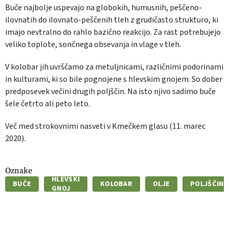
Buče najbolje uspevajo na globokih, humusnih, peščeno-
ilovnatih do ilovnato-peščenih tleh z grudičasto strukturo, ki
imajo nevtralno do rahlo bazično reakcijo. Za rast potrebujejo
veliko toplote, sončnega obsevanja in vlage v tleh.
V kolobar jih uvrščamo za metuljnicami, različnimi podorinami
in kulturami, ki so bile pognojene s hlevskim gnojem. So dober
predposevek večini drugih poljščin. Na isto njivo sadimo buče
šele četrto ali peto leto.
Več med strokovnimi nasveti v Kmečkem glasu (11. marec
2020).
Oznake
HLEVSKI
BUČE
KOLOBAR
OLJE
POLJŠČINE
GNOJ