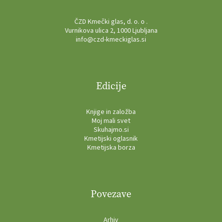
ČZD Kmečki glas, d. o. o .
Vurnikova ulica 2, 1000 Ljubljana
info@czd-kmeckiglas.si
Edicije
Knjige in založba
Moj mali svet
Skuhajmo.si
Kmetijski oglasnik
Kmetijska borza
Povezave
Arhiv