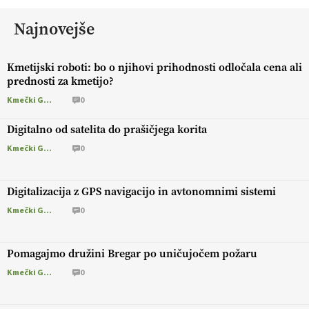
Najnovejše
Kmetijski roboti: bo o njihovi prihodnosti odločala cena ali
prednosti za kmetijo?
Kmečki Glas
0
Digitalno od satelita do prašičjega korita
Kmečki Glas
0
Digitalizacija z GPS navigacijo in avtonomnimi sistemi
Kmečki Glas
0
Pomagajmo družini Bregar po uničujočem požaru
Kmečki Glas
0