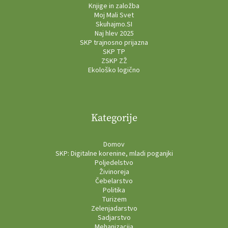
Knjige in založba
Moj Mali Svet
Skuhajmo.SI
Naj hlev 2025
SKP trajnosno prijazna
SKP TP
ZSKP ZŽ
Ekološko logično
Kategorije
Domov
SKP: Digitalne korenine, mladi poganjki
Poljedelstvo
Živinoreja
Čebelarstvo
Politika
Turizem
Zelenjadarstvo
Sadjarstvo
Mehanizacija