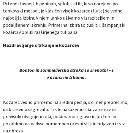
Pri enostavnejših peninah, sploh tistih, ki so narejene po
tankovski metodi, je klasičen visok kozarec (flute) še vedno
najboljša izbira. V njem lahko uživamo v izrazitejšem in
podaljšanem iskrenju. Primerna izbira so tudi t. i. šampanjski
kozarci v obliki razširjenega tulipana.
Nazdravljanje s trkanjem kozarcev
Bonton in sommelierska stroka so si enotni – s
kozarci ne trkamo.
Kozarec vedno primemo na sredini peclja, s čimer preprečimo,
da bi se vino segrevalo. Trk le nakažemo s kozarcem v ne
previsoko dvignjeni roki, pokimamo z glavo in pri tem ne
pozabimo na nadvse pomemben očesni stik in prijazen izraz
na obrazu.