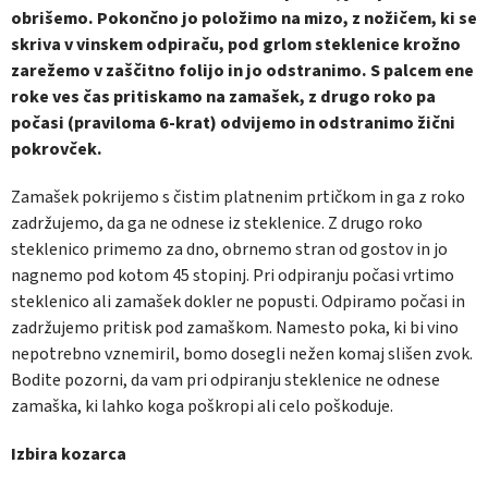
obrišemo. Pokončno jo položimo na mizo, z nožičem, ki se
skriva v vinskem odpiraču, pod grlom steklenice krožno
zarežemo v zaščitno folijo in jo odstranimo. S palcem ene
roke ves čas pritiskamo na zamašek, z drugo roko pa
počasi (praviloma 6-krat) odvijemo in odstranimo žični
pokrovček.
Zamašek pokrijemo s čistim platnenim prtičkom in ga z roko
zadržujemo, da ga ne odnese iz steklenice. Z drugo roko
steklenico primemo za dno, obrnemo stran od gostov in jo
nagnemo pod kotom 45 stopinj. Pri odpiranju počasi vrtimo
steklenico ali zamašek dokler ne popusti. Odpiramo počasi in
zadržujemo pritisk pod zamaškom. Namesto poka, ki bi vino
nepotrebno vznemiril, bomo dosegli nežen komaj slišen zvok.
Bodite pozorni, da vam pri odpiranju steklenice ne odnese
zamaška, ki lahko koga poškropi ali celo poškoduje.
Izbira kozarca