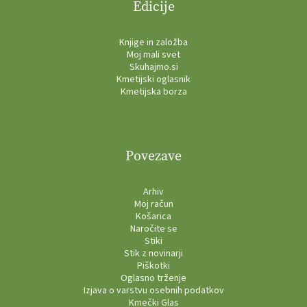
Edicije
Knjige in založba
Moj mali svet
Skuhajmo.si
Kmetijski oglasnik
Kmetijska borza
Povezave
Arhiv
Moj račun
Košarica
Naročite se
Stiki
Stik z novinarji
Piškotki
Oglasno trženje
Izjava o varstvu osebnih podatkov
Kmečki Glas