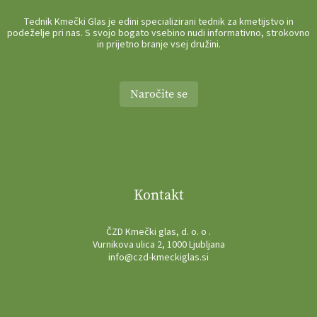
Tednik Kmečki Glas je edini specializirani tednik za kmetijstvo in
podeželje pri nas. S svojo bogato vsebino nudi informativno, strokovno
in prijetno branje vsej družini.
Naročite se
Kontakt
ČZD Kmečki glas, d. o. o .
Vurnikova ulica 2, 1000 Ljubljana
info@czd-kmeckiglas.si