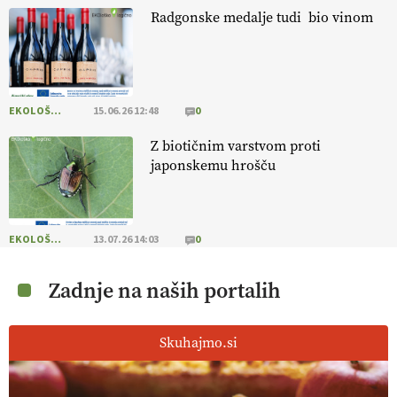
kmetijstva in uspešno prenovo kmetij
. VEČ
Radgonske medalje tudi bio vinom
https://t.co/RRn8unbwXp @EUAgri #IMCAP #CAP
https://t.co/mnLHFv2VuP
13.07.2026
EKOLOŠKO LOGIČNO
15.06.26 12:48
0
[EKOloško = LOGIČNO
]
Ekološka reja kokoši skrbi za živali
, okolje
in kakovostna jajca
. VEČ
https://t.co/PX49GVsP1M
Z biotičnim varstvom proti
@EUAgri #IMCAP #CAP https://t.co/a1xatzEeid
japonskemu hrošču
13.07.2026
[EKOloško = LOGIČNO
]
Za bolj zdrava tla, večjo odpornost tal
EKOLOŠKO LOGIČNO
13.07.26 14:03
0
na sušo in manj škodljivcev.
VEČ
https://t.co/PgMzHo6tt3
@EUAgri #IMCAP #CAP https://t.co/azYaR71AkI
Zadnje na naših portalih
10.07.2026
Skuhajmo.si
[EKOloško = LOGIČNO ] Ekološka hrana: Resnica ali le dobra reklama?
PRISLUHNITE
@EUAgri #imcap #cap #eco #skp #vlog
https://t.co/yev5PreiJu