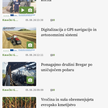
[EKOloško = LOGIČNO
]
Mulčer
– naravna pot do zdravih tal
. VEČ
https://t.co/J7RkeaYpYu @EUAgri #IMCAP #CAP
Kmečki Glas
05.08.26 13:38
0
https://t.co/RVG0FzcQN6
14.07.2026
Digitalizacija z GPS navigacijo in
avtonomnimi sistemi
[EKOloško = LOGIČNO
] Zdravje rastlin je ključno za
prehransko
varnost,
okolje in kakovost življenja. VEČ
https://t.co/K0USFPJ5fJ @EUAgri #IMCAP #CAP
Kmečki Glas
05.08.26 12:11
0
https://t.co/vcHhoOixHy
14.07.2026
Pomagajmo družini Bregar po
uničujočem požaru
[EKOloško = LOGIČNO
]
Danes ni pomembna le količina hrane,
ampak tudi način njene pridelave
. VEČ
https://t.co/bKGeI4ZcNi
@EUAgri #imcap #cap #blog https://t.co/2sllAmcKwG
Kmečki Glas
05.08.26 09:09
0
14.07.2026
Vročina in suša obremenjujeta
evropsko kmetijstvo
[EKOloško = LOGIČNO
]
Kakovostna ekološka semena in