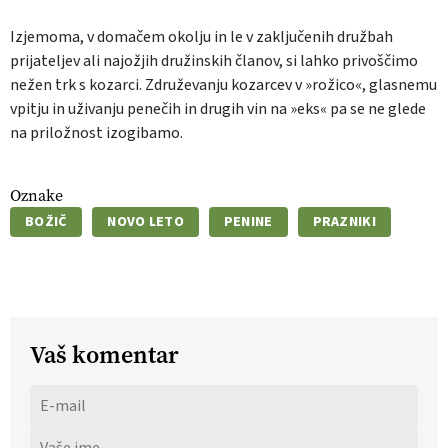
Izjemoma, v domačem okolju in le v zaključenih družbah
prijateljev ali najožjih družinskih članov, si lahko privoščimo
nežen trk s kozarci. Združevanju kozarcev v »rožico«, glasnemu
vpitju in uživanju penečih in drugih vin na »eks« pa se ne glede
na priložnost izogibamo.
Oznake
BOŽIČ
NOVO LETO
PENINE
PRAZNIKI
Vaš komentar