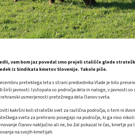
 jedli, vam bom jaz povedal
smo prejeli stališče glede strateš
Redek iz Sindikata kmetov Slovenije. Takole piše.
ecembru preteklega leta s strani predsednika Vlade je bilo presen
širši javnosti. Izstopala so področja dela in naloge, v javnosti so 
 prehranski usmerjenosti pretežnega dela članov sveta.
iti kakršni koli strateški svet za različna področja, o tem ni dvo
eškega sveta za prehrano posegajo na področje, ki ga niso nikoli
imenovanje članov naključno ali ne, bo žal pokazal le čas, kmetje pa
ovanja na svojih kmetijah.