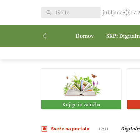
Ljubljana
17.
Domov
SKP: Digital
Vrt Dvor
08:50
Kmetijsk
07:00
Digitaln
01:38
Knjige in založba
Digitali
12:11
Sveže na portalu
Pomagaj
09:09