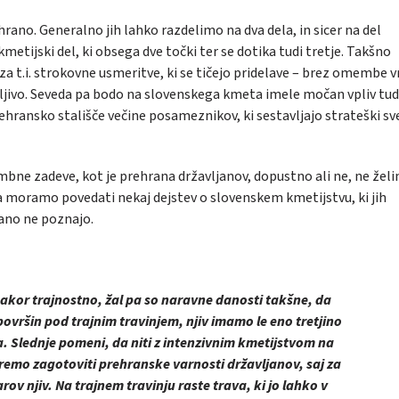
ano. Generalno jih lahko razdelimo na dva dela, in sicer na del
metijski del, ki obsega dve točki ter se dotika tudi tretje. Takšno
a t.i. strokovne usmeritve, ki se tičejo pridelave – brez omembe 
ivo. Seveda pa bodo na slovenskega kmeta imele močan vpliv tud
rehransko stališče večine posameznikov, ki sestavljajo strateški sv
mbne zadeve, kot je prehrana državljanov, dopustno ali ne, ne žel
pa moramo povedati nekaj dejstev o slovenskem kmetijstvu, ki jih
rano ne poznajo.
ekakor trajnostno, žal pa so naravne danosti takšne, da
površin pod trajnim travinjem, njiv imamo le eno tretjino
ca. Slednje pomeni, da niti z intenzivnim kmetijstvom na
remo zagotoviti prehranske varnosti državljanov, saj za
ov njiv. Na trajnem travinju raste trava, ki jo lahko v