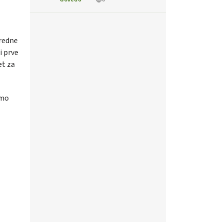
vredne
i prve
et za
imo