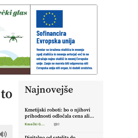
Najnovejše
 to
Kmetijski roboti: bo o njihovi
prihodnosti odločala cena ali
prednosti za kmetijo?
Kmečki Glas
0
Digitalno od satelita do