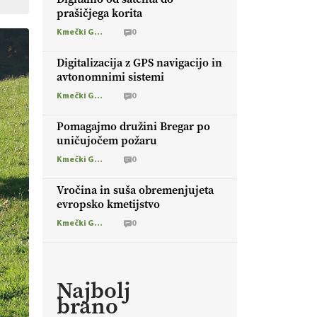
prašičjega korita
Kmečki Glas
0
Digitalizacija z GPS navigacijo in
avtonomnimi sistemi
Kmečki Glas
0
Pomagajmo družini Bregar po
uničujočem požaru
Kmečki Glas
0
Vročina in suša obremenjujeta
evropsko kmetijstvo
Kmečki Glas
0
Najbolj
brano