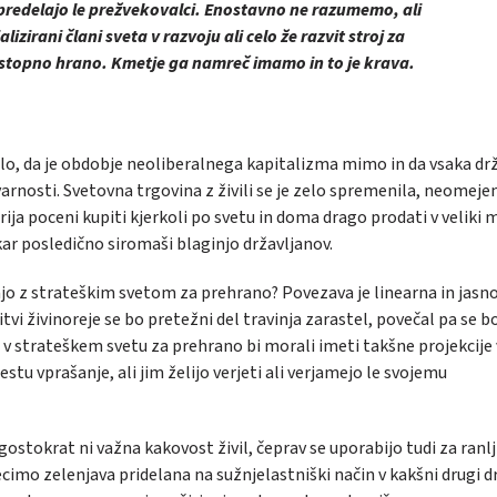
 predelajo le prežvekovalci. Enostavno ne razumemo, ali
zirani člani sveta v razvoju ali celo že razvit stroj za
ostopno hrano. Kmetje ga namreč imamo in to je krava.
ilo, da je obdobje neoliberalnega kapitalizma mimo in da vsaka dr
varnosti. Svetovna trgovina z živili se je zelo spremenila, neomeje
orija poceni kupiti kjerkoli po svetu in doma drago prodati v veliki 
 kar posledično siromaši blaginjo državljanov.
jo z strateškim svetom za prehrano? Povezava je linearna in jasn
tvi živinoreje se bo pretežni del travinja zarastel, povečal pa se b
i v strateškem svetu za prehrano bi morali imeti takšne projekcije 
stu vprašanje, ali jim želijo verjeti ali verjamejo le svojemu
stokrat ni važna kakovost živil, čeprav se uporabijo tudi za ranlj
 recimo zelenjava pridelana na sužnjelastniški način v kakšni drugi dr