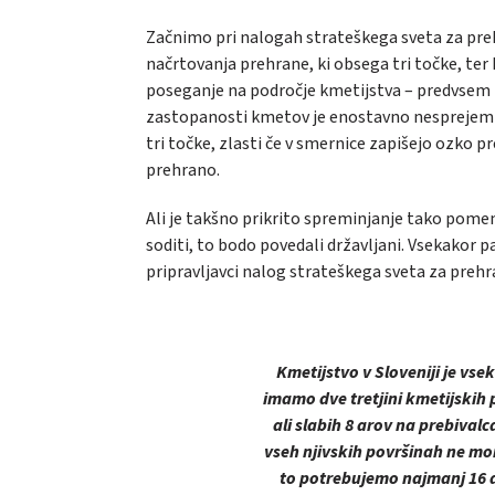
Začnimo pri nalogah strateškega sveta za prehr
načrtovanja prehrane, ki obsega tri točke, ter k
poseganje na področje kmetijstva – predvsem z
zastopanosti kmetov je enostavno nesprejemlj
tri točke, zlasti če v smernice zapišejo ozko p
prehrano.
Ali je takšno prikrito spreminjanje tako pome
soditi, to bodo povedali državljani. Vsekakor 
pripravljavci nalog strateškega sveta za preh
Kmetijstvo v Sloveniji je vs
imamo dve tretjini kmetijskih 
ali slabih 8 arov na prebival
vseh njivskih površinah ne mo
to potrebujemo najmanj 16 ar