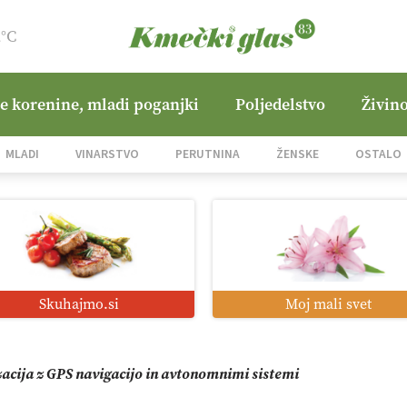
2°C
ne korenine, mladi poganjki
Poljedelstvo
Živino
jane Hills
MLADI
VINARSTVO
PERUTNINA
ŽENSKE
OSTALO
i roboti: bo o njihovi prihodnosti odločala cena ali prednosti z
o od satelita do prašičjega korita
Skuhajmo.si
Moj mali svet
zacija z GPS navigacijo in avtonomnimi sistemi
mo družini Bregar po uničujočem požaru