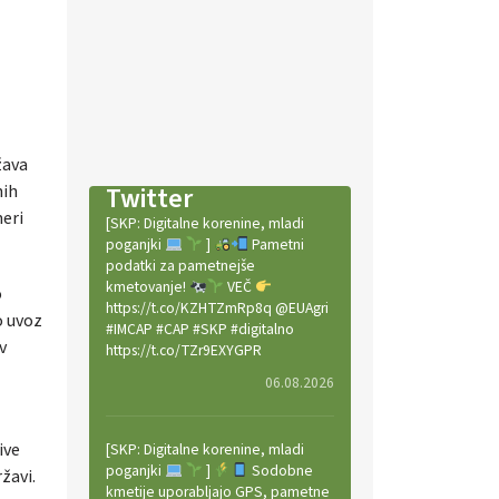
žava
Twitter
nih
meri
[SKP: Digitalne korenine, mladi
poganjki
]
Pametni
podatki za pametnejše
kmetovanje!
VEČ
o
https://t.co/KZHTZmRp8q @EUAgri
o uvoz
#IMCAP #CAP #SKP #digitalno
v
https://t.co/TZr9EXYGPR
06.08.2026
ive
[SKP: Digitalne korenine, mladi
poganjki
]
Sodobne
žavi.
kmetije uporabljajo GPS, pametne