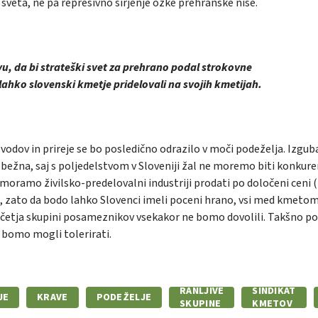
veta, ne pa represivno širjenje ozke prehranske niše.
u, da bi strateški svet za prehrano podal strokovne
ahko slovenski kmetje pridelovali na svojih kmetijah.
vodov in prireje se bo posledično odrazilo v moči podeželja. Izgub
bežna, saj s poljedelstvom v Sloveniji žal ne moremo biti konkure
 moramo živilsko-predelovalni industriji prodati po določeni ceni (
e), zato da bodo lahko Slovenci imeli poceni hrano, vsi med kmetom
četja skupini posameznikov vsekakor ne bomo dovolili. Takšno po
e bomo mogli tolerirati.
RANLJIVE
SINDIKAT
JE
KRAVE
PODEŽELJE
SKUPINE
KMETOV