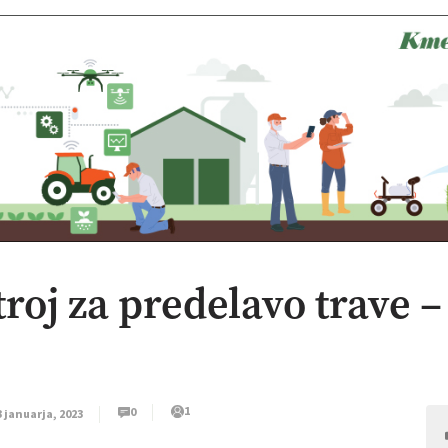
oj za predelavo trave –
1
0
3 januarja, 2023