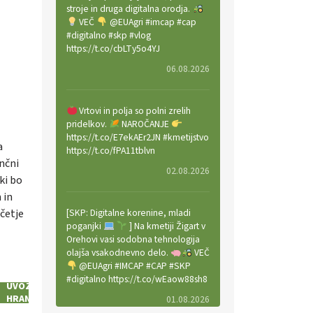
stroje in druga digitalna orodja.
VEČ
@EUAgri #imcap #cap
#digitalno #skp #vlog
https://t.co/cbLTy5o4YJ
06.08.2026
Vrtovi in polja so polni zrelih
pridelkov.
NAROČANJE
https://t.co/E7ekAEr2JN #kmetijstvo
a
https://t.co/fPA11tblvn
nčni
02.08.2026
ki bo
 in
[SKP: Digitalne korenine, mladi
četje
poganjki
] Na kmetiji Žigart v
Orehovi vasi sodobna tehnologija
olajša vsakodnevno delo.
VEČ
@EUAgri #IMCAP #CAP #SKP
#digitalno https://t.co/wEaow88sh8
UVOZ
ŽIVILA
HRANE
01.08.2026