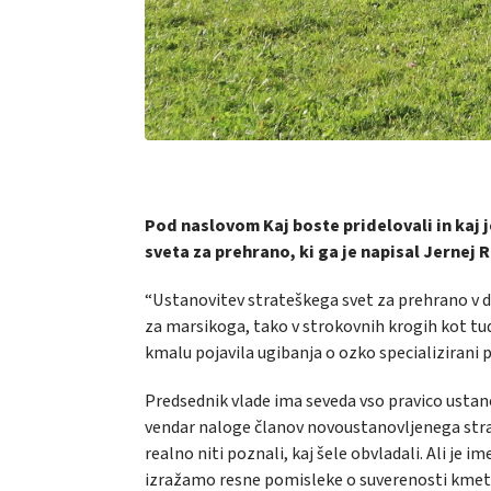
Pod naslovom
Kaj boste pridelovali in kaj
sveta za prehrano, ki ga je napisal Jernej 
“Ustanovitev strateškega svet za prehrano v d
za marsikoga, tako v strokovnih krogih kot tudi 
kmalu pojavila ugibanja o ozko specializirani
Predsednik vlade ima seveda vso pravico ustanov
vendar naloge članov novoustanovljenega strat
realno niti poznali, kaj šele obvladali. Ali je 
izražamo resne pomisleke o suverenosti kmet