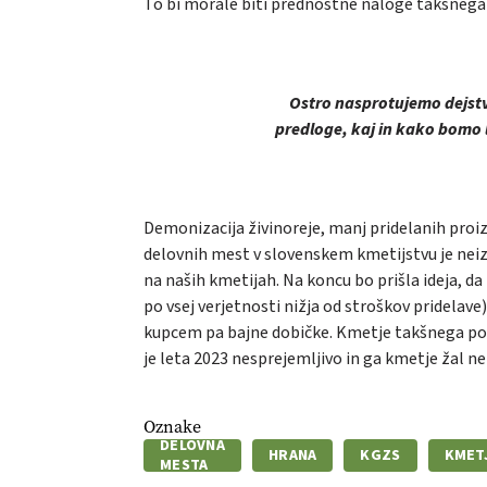
To bi morale biti prednostne naloge takšnega s
Ostro nasprotujemo dejstv
predloge, kaj in kako bomo l
Demonizacija živinoreje, manj pridelanih proiz
delovnih mest v slovenskem kmetijstvu je neiz
na naših kmetijah. Na koncu bo prišla ideja, da
po vsej verjetnosti nižja od stroškov pridelav
kupcem pa bajne dobičke. Kmetje takšnega po
je leta 2023 nesprejemljivo in ga kmetje žal n
Oznake
DELOVNA
HRANA
KGZS
KMET
MESTA