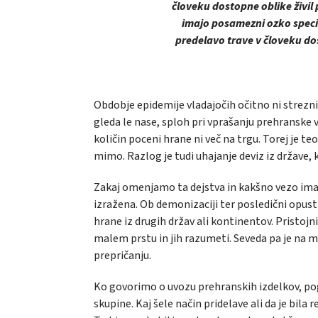
človeku dostopne oblike živil
imajo posamezni ozko speciali
predelavo trave v človeku d
Obdobje epidemije vladajočih očitno ni strezn
gleda le nase, sploh pri vprašanju prehranske 
količin poceni hrane ni več na trgu. Torej je te
mimo. Razlog je tudi uhajanje deviz iz države,
Zakaj omenjamo ta dejstva in kakšno vezo ima
izražena. Ob demonizaciji ter posledični opusti
hrane iz drugih držav ali kontinentov. Pristojn
malem prstu in jih razumeti. Seveda pa je na me
prepričanju.
Ko govorimo o uvozu prehranskih izdelkov, pogo
skupine. Kaj šele način pridelave ali da je bila