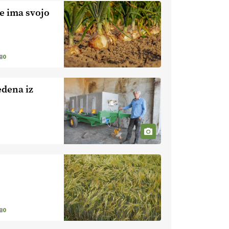
nevaren.
Varnost na kmetiji naj
ve ima svojo
bo vedno na prvem mestu.
VEČ
https://t.co/RcsFHlxERk
#traktor #varnost #kmetijstvo
https://t.co/L4Er80AtXS
0
22.07.2026
edena iz
[EKOloško = LOGIČNO
]
Za
uspešno ohranjanje travišč sta
ključna kmetijstvo
in predvsem
reja travojedih živali
. VEČ
https://t.co/YvDmY3UNng @EUAgri
#IMCAP #CAP
https://t.co/Wz0y1nUcWl
21.07.2026
[EKOloško = LOGIČNO
]
Pet-nat je vse bolj priljubljeno
0
naravno peneče vino, tudi v
Sloveniji.
VEČ