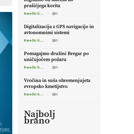
prašičjega korita
Kmečki Glas
0
Digitalizacija z GPS navigacijo in
avtonomnimi sistemi
Kmečki Glas
0
Pomagajmo družini Bregar po
uničujočem požaru
Kmečki Glas
0
Vročina in suša obremenjujeta
evropsko kmetijstvo
Kmečki Glas
0
Najbolj
brano