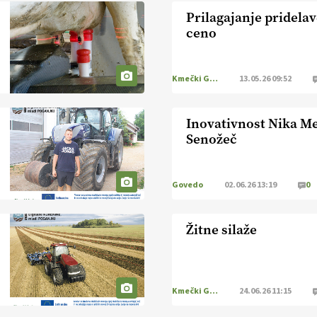
Prilagajanje pridela
ceno
Kmečki Glas
13.05.26 09:52
Inovativnost Nika M
Senožeč
Govedo
02.06.26 13:19
0
Žitne silaže
Kmečki Glas
24.06.26 11:15