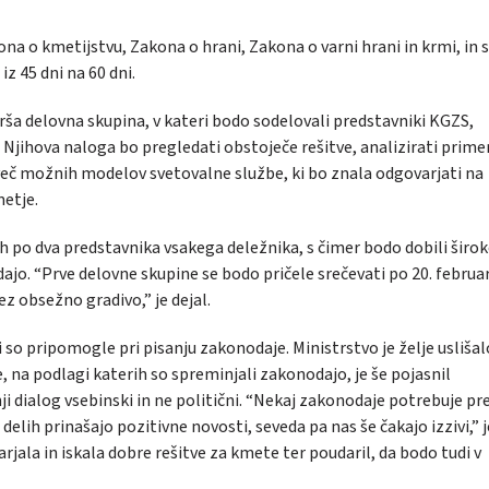
 o kmetijstvu, Zakona o hrani, Zakona o varni hrani in krmi, in s
 iz 45 dni na 60 dni.
irša delovna skupina, v kateri bodo sodelovali predstavniki KGZS,
. Njihova naloga bo pregledati obstoječe rešitve, analizirati prime
i več možnih modelov svetovalne službe, ki bo znala odgovarjati na
metje.
h po dva predstavnika vsakega deležnika, s čimer bodo dobili širo
jo. “Prve delovne skupine se bodo pričele srečevati po 20. februar
z obsežno gradivo,” je dejal.
ki so pripomogle pri pisanju zakonodaje. Ministrstvo je želje uslišal
, na podlagi katerih so spreminjali zakonodajo, je še pojasnil
nji dialog vsebinski in ne politični. “Nekaj zakonodaje potrebuje p
elih prinašajo pozitivne novosti, seveda pa nas še čakajo izzivi,” j
rjala in iskala dobre rešitve za kmete ter poudaril, da bodo tudi v