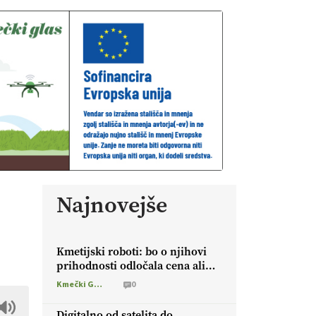
Najnovejše
Kmetijski roboti: bo o njihovi
prihodnosti odločala cena ali
prednosti za kmetijo?
Kmečki Glas
0
Digitalno od satelita do