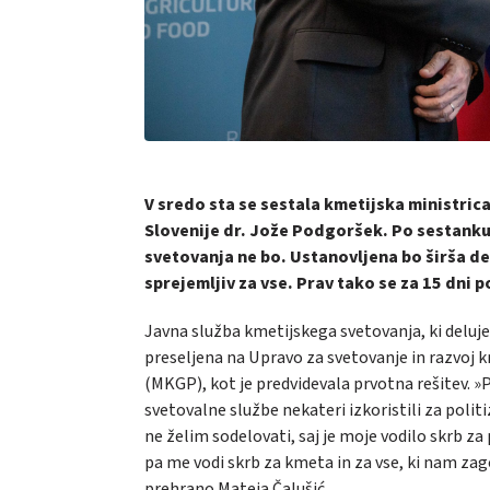
V sredo sta se sestala kmetijska ministri
Slovenije dr. Jože Podgoršek. Po sestanku
svetovanja ne bo. Ustanovljena bo širša de
sprejemljiv za vse. Prav tako se za 15 dni
Javna služba kmetijskega svetovanja, ki deluj
preseljena na Upravo za svetovanje in razvoj 
(MKGP), kot je predvidevala prvotna rešitev. 
svetovalne službe nekateri izkoristili za polit
ne želim sodelovati, saj je moje vodilo skrb za
pa me vodi skrb za kmeta in za vse, ki nam zag
prehrano Mateja Čalušić.