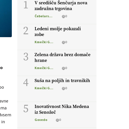
1
V središču Šenčurja nova
zadružna trgovina
Čebelarstvo
0
2
Ledeni možje pokazali
zobe
Kmečki Glas
0
3
Zelena država brez domače
hrane
bo
Kmečki Glas
0
4
Suša na poljih in travnikih
 bo
Kmečki Glas
0
javne
5
Inovativnost Nika Medena
sama
iz Senožeč
edvsem
Govedo
0
 in