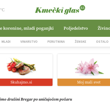
7°C
ne korenine, mladi poganjki
Poljedelstvo
Živino
i roboti: bo o njihovi prihodnosti odločala cena ali prednosti z
MLADI
VINARSTVO
PERUTNINA
ŽENSKE
OSTALO
o od satelita do prašičjega korita
zacija z GPS navigacijo in avtonomnimi sistemi
Skuhajmo.si
Moj mali svet
mo družini Bregar po uničujočem požaru
in suša obremenjujeta evropsko kmetijstvo