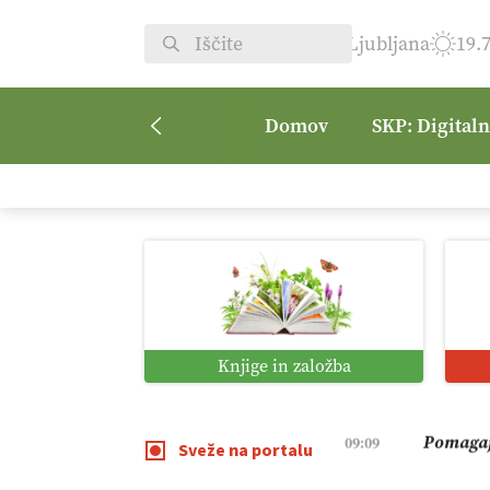
Ljubljana
19.
Domov
SKP: Digital
Kmetijsk
07:00
Digitaln
01:38
Digitali
12:11
Knjige in založba
Pomagaj
09:09
Sveže na portalu
Vročina 
08:45