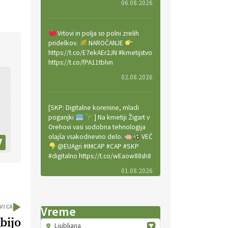
06.08.2026
Vrtovi in polja so polni zrelih
pridelkov.
NAROČANJE
https://t.co/E7ekAEr2JN #kmetijstvo
https://t.co/fPA11tblvn
02.08.2026
[SKP: Digitalne korenine, mladi
poganjki
] Na kmetiji Žigart v
Orehovi vasi sodobna tehnologija
olajša vsakodnevno delo.
VEČ
@EUAgri #IMCAP #CAP #SKP
#digitalno https://t.co/wEaow88sh8
01.08.2026
Valter Kobal in Mojca Tiršek vodita
VICA
Vreme
ekološko vinsko posestvo Fedora
bijo
na Krasu.
VEČ
Ljubljana