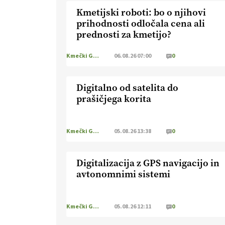
Kmetijski roboti: bo o njihovi
prihodnosti odločala cena ali
prednosti za kmetijo?
Kmečki Glas
06.08.26 07:00
0
Digitalno od satelita do
prašičjega korita
Kmečki Glas
05.08.26 13:38
0
Digitalizacija z GPS navigacijo in
avtonomnimi sistemi
Kmečki Glas
05.08.26 12:11
0