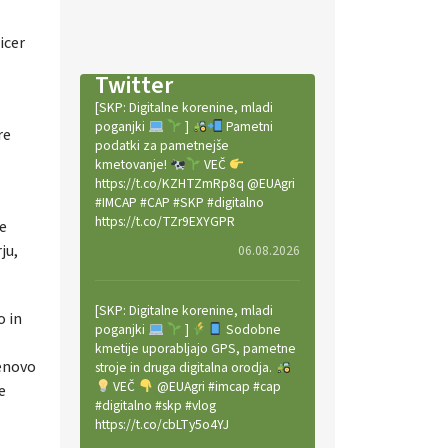
icer
Twitter
[SKP: Digitalne korenine, mladi
poganjki
]
Pametni
re
podatki za pametnejše
kmetovanje!
VEČ
https://t.co/KZHTZmRp8q @EUAgri
#IMCAP #CAP #SKP #digitalno
https://t.co/TZr9EXYGPR
ke
ju,
06.08.2026
[SKP: Digitalne korenine, mladi
o in
poganjki
]
Sodobne
kmetije uporabljajo GPS, pametne
renovo
stroje in druga digitalna orodja.
VEČ
@EUAgri #imcap #cap
e
#digitalno #skp #vlog
https://t.co/cbLTy5o4YJ