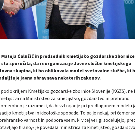
ca Mateja Čalušić in predsednik Kmetijsko gozdarske zbornice
 sta sporočila, da reorganizacije Javne službe kmetijskega
lovna skupina, ki bo oblikovala model svetovalne službe, ki 
 podaljšuje javna obravnava nekaterih zakonov.
e pod okriljem Kmetijsko gozdarske zbornice Slovenije (KGZS), ne
kmetijstva na Ministrstvo za kmetijstvo, gozdarstvo in prehrano
»Pomembno je razumeti, da bi vztrajanje pri predlaganem modelu 
izacijo kmetijstva in ideološke spopade. To pa je nekaj, pri čemer 
 prehransko varnost in podpora vsem, ki v tej verigi sodelujejo, pr
otavljajo hrano,« je povedala ministrica za kmetijstvo, gozdarstvo