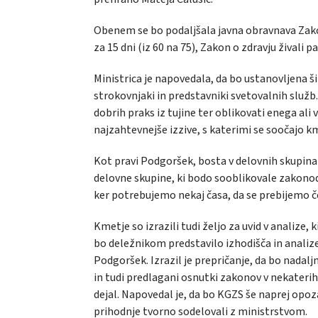
Obenem se bo podaljšala javna obravnava Zakona
za 15 dni (iz 60 na 75), Zakon o zdravju živali pa
Ministrica je napovedala, da bo ustanovljena š
strokovnjaki in predstavniki svetovalnih služb
dobrih praks iz tujine ter oblikovati enega al
najzahtevnejše izzive, s katerimi se soočajo k
Kot pravi Podgoršek, bosta v delovnih skupina
delovne skupine, ki bodo sooblikovale zakonoda
ker potrebujemo nekaj časa, da se prebijemo če
Kmetje so izrazili tudi željo za uvid v analize, 
bo deležnikom predstavilo izhodišča in analize
Podgoršek. Izrazil je prepričanje, da bo nadalj
in tudi predlagani osnutki zakonov v nekaterih d
dejal. Napovedal je, da bo KGZS še naprej opoza
prihodnje tvorno sodelovali z ministrstvom.