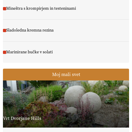
Mineštra s krompirjem in testeninami
Sladoledna kremna rezina
Marinirane bučke v solati
Moj mali svet
Vrt Dvorjane Hills