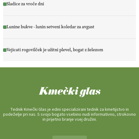
Sladice za vroče dni
Lunine bukve - lunin setveni koledar za avgust
Vejicati rogovilček je užitni plevel, bogat z železom
Tednik Kmečki Glas je edini specializirani tednik za kmetijstvo in
podeželje pri nas. S svojo bogato vsebino nudi informativno, strokovno
in prijetno branje vsej družini.