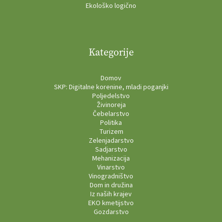
Ekološko logično
Kategorije
Domov
SKP: Digitalne korenine, mladi poganjki
Poljedelstvo
Živinoreja
Čebelarstvo
Politika
Turizem
Zelenjadarstvo
Sadjarstvo
Mehanizacija
Vinarstvo
Vinogradništvo
Dom in družina
Iz naših krajev
EKO kmetijstvo
Gozdarstvo