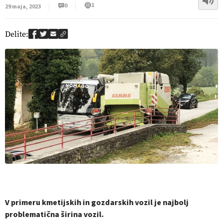
1
0
29 maja, 2023
Delite:
V primeru kmetijskih in gozdarskih vozil je najbolj
problematična širina vozil.