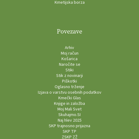
Kmetijska borza
Povezave
Arhiv
Moj račun
Košarica
Naročite se
Stiki
Stik z novinarji
Piškotki
Oglasno trženje
Izjava o varstvu osebnih podatkov
Kmečki Glas
Knjige in založba
Moj Mali Svet
Skuhajmo.SI
Naj hlev 2025
SKP trajnosno prijazna
SKP TP
ZSKP ZŽ