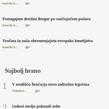
Kmečki Glas
0
Pomagajmo družini Bregar po uničujočem požaru
Kmečki Glas
0
Vročina in suša obremenjujeta evropsko kmetijstvo
Kmečki Glas
0
Najbolj brano
1
V središču Šenčurja nova zadružna trgovina
Čebelarstvo
0
2
Ledeni možje pokazali zobe