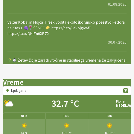
01.08.2026
Valter Kobal in Mojca Tiršek vodita ekološko vinsko posestvo Fedora
na Krasu.
VEČ
https://t.co/LaVojgKwfF
https://t.co/QHIZn0XP70
30.07.2026
Žetev žit je zaradi vročine in stabilnega vremena že zaključena.
VEČ
https://t.co/bBWaIz6Hhh https://t.co/TtKoOF5ENS
23.07.2026
Vreme
Ljubljana
[EKOloško = LOGIČNO
]
Ameriške borovnice so odlična izbira za
ekološko pridelavo.
VEČ
https://t.co/aPQkmLUy2j @EUAgri
32.7 °C
Plohe
#IMCAP #CAP https://t.co/tQd9tB1THk
NEDELJA
22.07.2026
NED.
PON.
TOR.
Traktor je nepogrešljiv, a tudi nevaren.
Varnost na kmetiji naj
14 °C
15.1 °C
16.3 °C