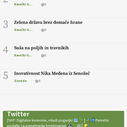
Kmečki Glas
0
3
Zelena država brez domače hrane
Kmečki Glas
0
4
Suša na poljih in travnikih
Kmečki Glas
0
5
Inovativnost Nika Medena iz Senožeč
Govedo
0
Twitter
[SKP: Digitalne korenine, mladi poganjki
]
Pametni
podatki za pametnejše kmetovanje!
VEČ