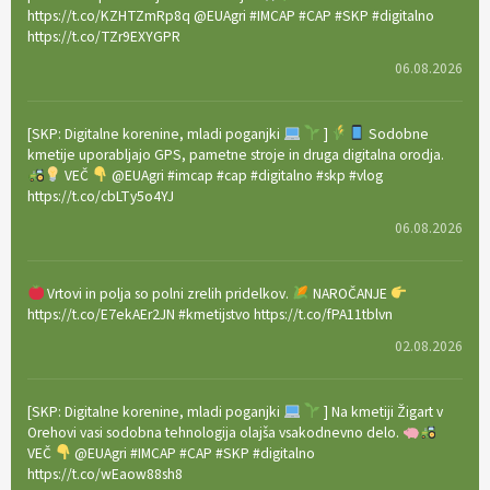
https://t.co/KZHTZmRp8q @EUAgri #IMCAP #CAP #SKP #digitalno
https://t.co/TZr9EXYGPR
06.08.2026
[SKP: Digitalne korenine, mladi poganjki
]
Sodobne
kmetije uporabljajo GPS, pametne stroje in druga digitalna orodja.
VEČ
@EUAgri #imcap #cap #digitalno #skp #vlog
https://t.co/cbLTy5o4YJ
06.08.2026
Vrtovi in polja so polni zrelih pridelkov.
NAROČANJE
https://t.co/E7ekAEr2JN #kmetijstvo https://t.co/fPA11tblvn
02.08.2026
[SKP: Digitalne korenine, mladi poganjki
] Na kmetiji Žigart v
Orehovi vasi sodobna tehnologija olajša vsakodnevno delo.
VEČ
@EUAgri #IMCAP #CAP #SKP #digitalno
https://t.co/wEaow88sh8