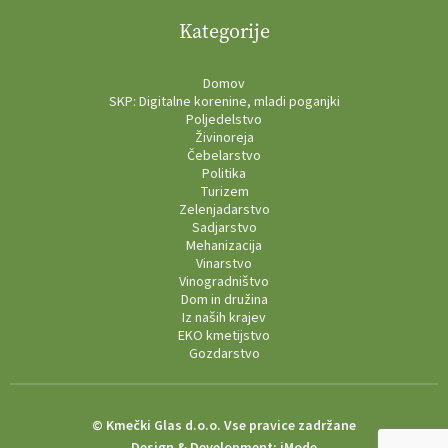
Kategorije
Domov
SKP: Digitalne korenine, mladi poganjki
Poljedelstvo
Živinoreja
Čebelarstvo
Politika
Turizem
Zelenjadarstvo
Sadjarstvo
Mehanizacija
Vinarstvo
Vinogradništvo
Dom in družina
Iz naših krajev
EKO kmetijstvo
Gozdarstvo
© Kmečki Glas d.o.o. Vse pravice zadržane