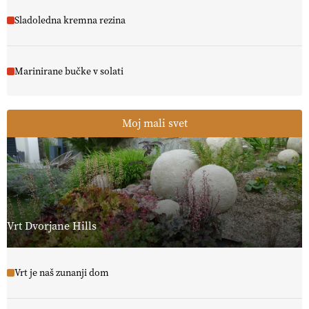
Sladoledna kremna rezina
Marinirane bučke v solati
Moj mali svet
Vrt Dvorjane Hills
Vrt je naš zunanji dom