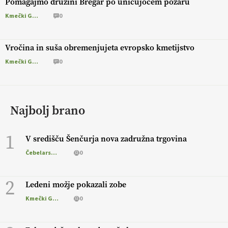
Pomagajmo družini Bregar po uničujočem požaru
Kmečki Glas
0
Vročina in suša obremenjujeta evropsko kmetijstvo
Kmečki Glas
0
Najbolj brano
1
V središču Šenčurja nova zadružna trgovina
Čebelarstvo
0
2
Ledeni možje pokazali zobe
Kmečki Glas
0