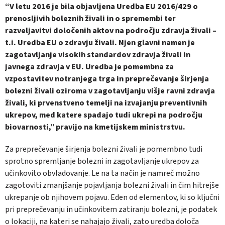
“V letu 2016 je bila objavljena Uredba EU 2016/429 o
prenosljivih boleznih živali in o spremembi ter
razveljavitvi določenih aktov na področju zdravja živali –
t.i. Uredba EU o zdravju živali. Njen glavni namen je
zagotavljanje visokih standardov zdravja živali in
javnega zdravja v EU. Uredba je pomembna za
vzpostavitev notranjega trga in preprečevanje širjenja
bolezni živali oziroma v zagotavljanju višje ravni zdravja
živali, ki prvenstveno temelji na izvajanju preventivnih
ukrepov, med katere spadajo tudi ukrepi na področju
biovarnosti,” pravijo na kmetijskem ministrstvu.
Za preprečevanje širjenja bolezni živali je pomembno tudi
sprotno spremljanje bolezni in zagotavljanje ukrepov za
učinkovito obvladovanje. Le na ta način je namreč možno
zagotoviti zmanjšanje pojavljanja bolezni živali in čim hitrejše
ukrepanje ob njihovem pojavu. Eden od elementov, ki so ključni
pri preprečevanju in učinkovitem zatiranju bolezni, je podatek
o lokaciji, na kateri se nahajajo živali, zato uredba določa