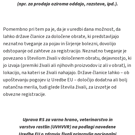
(npr. za prodajo oziroma oddajo, razstave, ipd.).
Pomembno pri tem pa je, da je v uredbi dana možnost, da
lahko države članice za določene obrate, ki predstavljajo
neznatno tveganje za pojav in širjenje bolezni, dovolijo
odstopanje od zahteve za registracijo. Neznatno tveganje je
povezano s številom živali v določenem obratu, dejavnostjo, ki
jo izvaja (premiki živali ali njihovih proizvodov iz ali v obrat), in
lokacijo, na kateri se živali nahajajo. Države članice lahko – ob
upoštevanju pogojev iz Uredbe EU – določijo dodatna ali bolj
natančna merila, tudi glede števila živali, za izvzetje od
obvezne registracije.
Uprava RS za varno hrano, veterinarstvo in
varstvo rastlin (UVHVVR) na podlagi navedene
Uredbe EU o zdravju živali pripravlja nacionalni