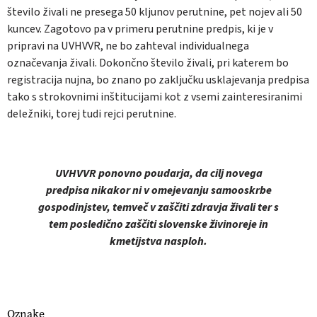
število živali ne presega 50 kljunov perutnine, pet nojev ali 50
kuncev. Zagotovo pa v primeru perutnine predpis, ki je v
pripravi na UVHVVR, ne bo zahteval individualnega
označevanja živali. Dokončno število živali, pri katerem bo
registracija nujna, bo znano po zaključku usklajevanja predpisa
tako s strokovnimi inštitucijami kot z vsemi zainteresiranimi
deležniki, torej tudi rejci perutnine.
UVHVVR ponovno poudarja, da cilj novega
predpisa nikakor ni v omejevanju samooskrbe
gospodinjstev, temveč v zaščiti zdravja živali ter s
tem posledično zaščiti slovenske živinoreje in
kmetijstva nasploh.
Oznake