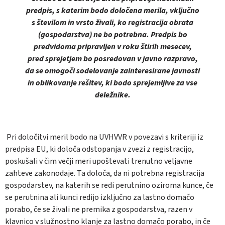
predpis, s katerim bodo določena merila, vključno
s številom in vrsto živali, ko registracija obrata
(gospodarstva) ne bo potrebna. Predpis bo
predvidoma pripravljen v roku štirih mesecev,
pred sprejetjem bo posredovan v javno razpravo,
da se omogoči sodelovanje zainteresirane javnosti
in oblikovanje rešitev, ki bodo sprejemljive za vse
deležnike.
Pri določitvi meril bodo na UVHVVR v povezavi s kriteriji iz
predpisa EU, ki določa odstopanja v zvezi z registracijo,
poskušali v čim večji meri upoštevati trenutno veljavne
zahteve zakonodaje. Ta določa, da ni potrebna registracija
gospodarstev, na katerih se redi perutnino oziroma kunce, če
se perutnina ali kunci redijo izključno za lastno domačo
porabo, če se živali ne premika z gospodarstva, razen v
klavnico v služnostno klanje za lastno domačo porabo, in če