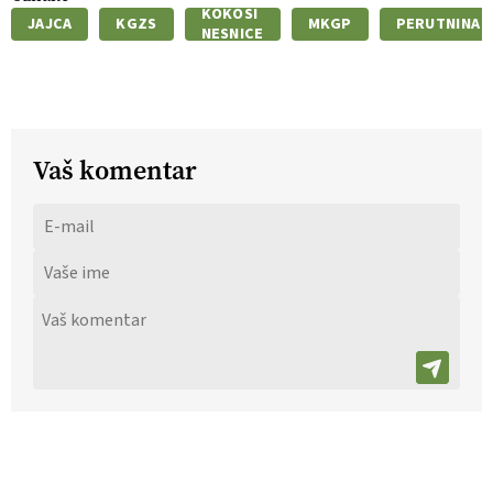
KOKOŠI
JAJCA
KGZS
MKGP
PERUTNINA
NESNICE
Vaš komentar