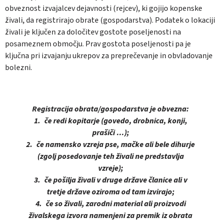
obveznost izvajalcev dejavnosti (rejcev), ki gojijo kopenske
živali, da registrirajo obrate (gospodarstva). Podatek o lokaciji
živali je ključen za določitev gostote poseljenosti na
posameznem območju. Prav gostota poseljenosti pa je
ključna pri izvajanju ukrepov za preprečevanje in obvladovanje
bolezni.
Registracija obrata/gospodarstva je obvezna:
1. če redi kopitarje (govedo, drobnica, konji,
prašiči …);
2. če namensko vzreja pse, mačke ali bele dihurje
(zgolj posedovanje teh živali ne predstavlja
vzreje);
3. če pošilja živali v druge države članice ali v
tretje države oziroma od tam izvirajo;
4. če so živali, zarodni material ali proizvodi
živalskega izvora namenjeni za premik iz obrata