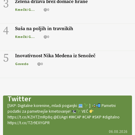
3
Zelena država brez domače hrane
Kmečki Glas
0
4
Suša na poljih in travnikih
Kmečki Glas
0
5
Inovativnost Nika Medena iz Senožeč
Govedo
0
Twitter
[SKP: Digitalne korenine, mladi poganjki
]
Pametni
podatki za pametnejše kmetovanje!
VEČ
https://t.co/KZHTZmRp8q @EUAgri #IMCAP #CAP #SKP #digitalno
https://t.co/TZr9EXYGPR
06.08.2026