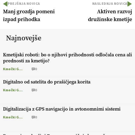
PREJŠNJA NOVICA
NASLEDNJA NOVICA
Manj grozdja pomeni
Aktiven razvoj
izpad prihodka
družinske kmetije
Najnovejše
Kmetijski roboti: bo o njihovi prihodnosti odločala cena ali
prednosti za kmetijo?
Kmečki Glas
0
Digitalno od satelita do prašičjega korita
Kmečki Glas
0
Digitalizacija z GPS navigacijo in avtonomnimi sistemi
Kmečki Glas
0