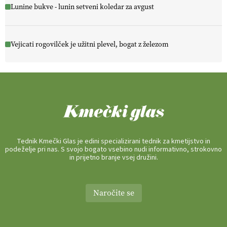
Lunine bukve - lunin setveni koledar za avgust
Vejicati rogovilček je užitni plevel, bogat z železom
Tednik Kmečki Glas je edini specializirani tednik za kmetijstvo in
podeželje pri nas. S svojo bogato vsebino nudi informativno, strokovno
in prijetno branje vsej družini.
Naročite se