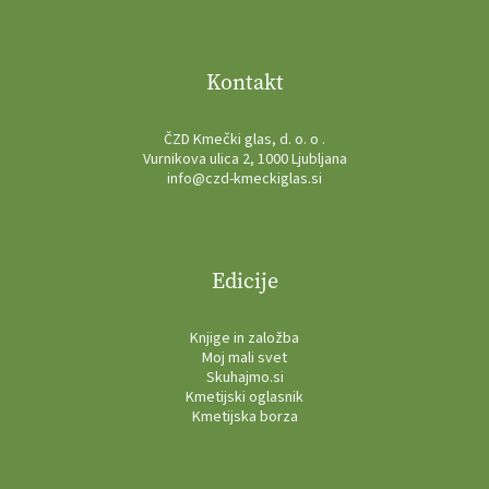
Kontakt
ČZD Kmečki glas, d. o. o .
Vurnikova ulica 2, 1000 Ljubljana
info@czd-kmeckiglas.si
Edicije
Knjige in založba
Moj mali svet
Skuhajmo.si
Kmetijski oglasnik
Kmetijska borza