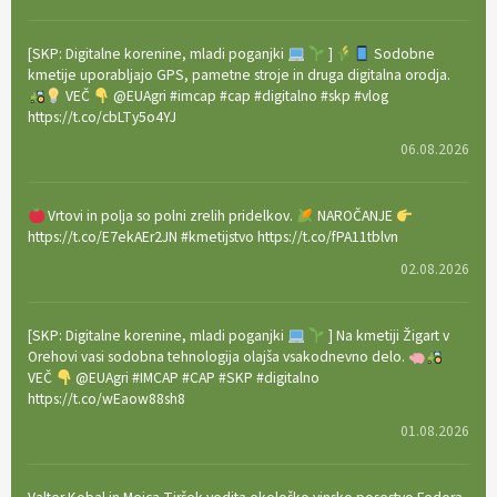
[SKP: Digitalne korenine, mladi poganjki
]
Sodobne
kmetije uporabljajo GPS, pametne stroje in druga digitalna orodja.
VEČ
@EUAgri #imcap #cap #digitalno #skp #vlog
https://t.co/cbLTy5o4YJ
06.08.2026
Vrtovi in polja so polni zrelih pridelkov.
NAROČANJE
https://t.co/E7ekAEr2JN #kmetijstvo https://t.co/fPA11tblvn
02.08.2026
[SKP: Digitalne korenine, mladi poganjki
] Na kmetiji Žigart v
Orehovi vasi sodobna tehnologija olajša vsakodnevno delo.
VEČ
@EUAgri #IMCAP #CAP #SKP #digitalno
https://t.co/wEaow88sh8
01.08.2026