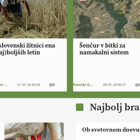
slovenski žitnici ena
Šenčur v bitki za
aj)boljših letin
namakalni sistem
Intranet Kmečki Glas
17.07.26 10:38
0
Kmečki Glas
09.07.26 08:37
Najbolj br
Ob svetovnem dnevu