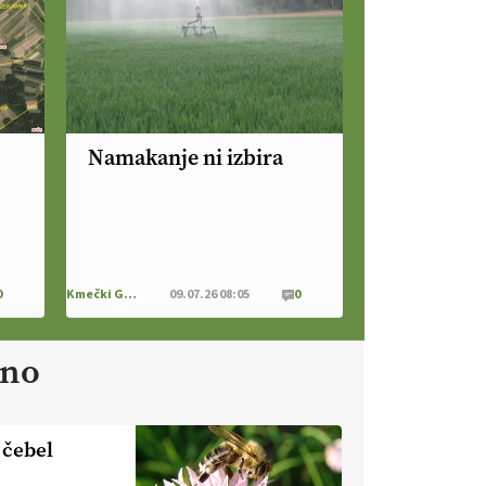
naravno peneče vino, tudi v
Sloveniji.
VEČ
https://t.co/9fpqD3fCrE @EUAgri
#IMCAP #CAP
https://t.co/iQ8HkdQnsD
20.07.2026
Namakanje ni izbira
[EKOloško = LOGIČNO
]
Posestvo MonteMoro – ekološka
pridelava z mislijo na naravo.
VEČ
https://t.co/Z7jXvK4gjr
@EUAgri #IMCAP #CAP
0
Kmečki Glas
09.07.26 08:05
0
https://t.co/Bf31lnQSIb
15.07.2026
ano
[EKOloško = LOGIČNO
]
Poleti pridelek rešujejo zdrava tla
in vlaga.
VEČ
 čebel
https://t.co/qmMX2yevum @EUAgri
#IMCAP #CAP