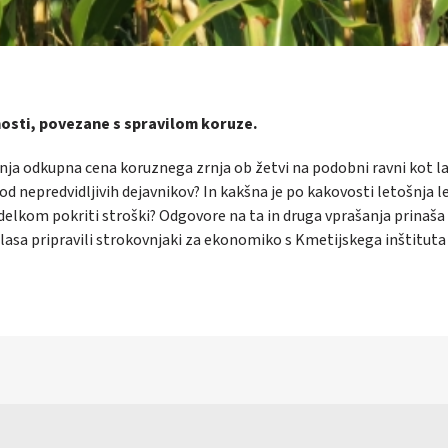
osti, povezane s spravilom koruze.
ošnja odkupna cena koruznega zrnja ob žetvi na podobni ravni kot la
od nepredvidljivih dejavnikov? In kakšna je po kakovosti letošnja l
ridelkom pokriti stroški? Odgovore na ta in druga vprašanja prinaša
glasa pripravili strokovnjaki za ekonomiko s Kmetijskega inštituta