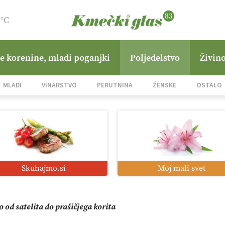
3°C
ne korenine, mladi poganjki
Poljedelstvo
Živino
mo družini Bregar po uničujočem požaru
MLADI
VINARSTVO
PERUTNINA
ŽENSKE
OSTALO
in suša obremenjujeta evropsko kmetijstvo
i roboti: bo o njihovi prihodnosti odločala cena ali prednosti z
Skuhajmo.si
Moj mali svet
o od satelita do prašičjega korita
zacija z GPS navigacijo in avtonomnimi sistemi