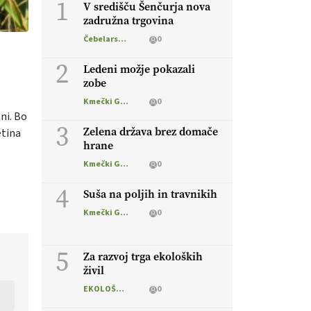
1
V središču Šenčurja nova
zadružna trgovina
Čebelarstvo
0
2
Ledeni možje pokazali
zobe
Kmečki Glas
0
ni. Bo
3
Zelena država brez domače
etina
hrane
Kmečki Glas
0
4
Suša na poljih in travnikih
Kmečki Glas
0
5
Za razvoj trga ekoloških
živil
EKOLOŠKO LOGIČNO
0