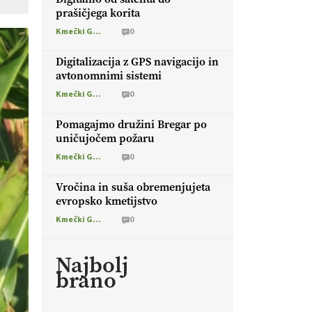
prašičjega korita
Kmečki Glas
0
Digitalizacija z GPS navigacijo in
avtonomnimi sistemi
Kmečki Glas
0
Pomagajmo družini Bregar po
uničujočem požaru
Kmečki Glas
0
Vročina in suša obremenjujeta
evropsko kmetijstvo
Kmečki Glas
0
Najbolj
brano