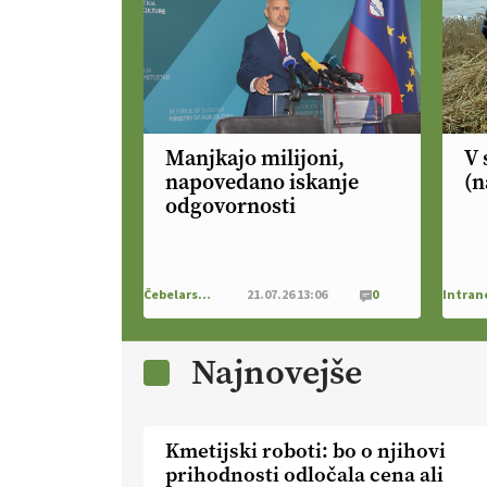
Manjkajo milijoni,
V 
napovedano iskanje
(n
odgovornosti
Čebelarstvo
21.07.26 13:06
0
Najnovejše
Kmetijski roboti: bo o njihovi
prihodnosti odločala cena ali