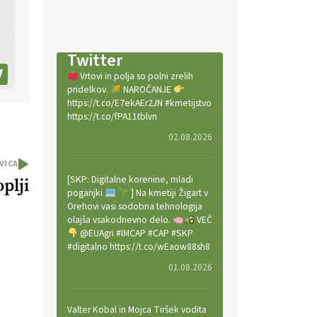
Twitter
Vrtovi in polja so polni zrelih
pridelkov.
NAROČANJE
https://t.co/E7ekAEr2JN #kmetijstvo
https://t.co/fPA11tblvn
02.08.2026
VICA
[SKP: Digitalne korenine, mladi
oplji
poganjki
] Na kmetiji Žigart v
Orehovi vasi sodobna tehnologija
olajša vsakodnevno delo.
VEČ
@EUAgri #IMCAP #CAP #SKP
#digitalno https://t.co/wEaow88sh8
01.08.2026
Valter Kobal in Mojca Tiršek vodita