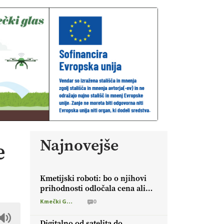
Najnovejše
e
Kmetijski roboti: bo o njihovi
prihodnosti odločala cena ali
prednosti za kmetijo?
Kmečki Glas
0
Digitalno od satelita do