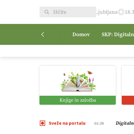
Ljubljana
18.
Domov
SKP: Digital
Pomagaj
09:09
Vročina 
08:45
Kmetijsk
07:00
Knjige in založba
Digitaln
01:38
Sveže na portalu
Digitali
12:11