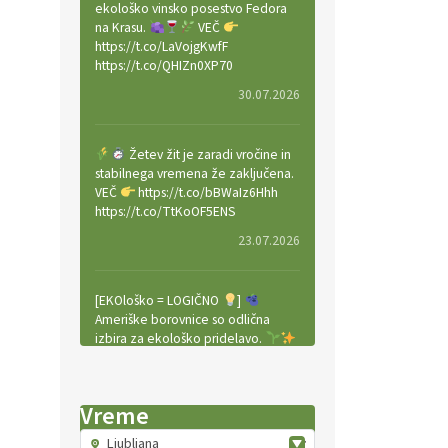
ekološko vinsko posestvo Fedora
na Krasu.
VEČ
https://t.co/LaVojgKwfF
https://t.co/QHIZn0XP70
30.07.2026
Žetev žit je zaradi vročine in
stabilnega vremena že zaključena.
VEČ
https://t.co/bBWaIz6Hhh
https://t.co/TtKoOF5ENS
23.07.2026
[EKOloško = LOGIČNO
]
Ameriške borovnice so odlična
izbira za ekološko pridelavo.
VEČ
https://t.co/aPQkmLUy2j
@EUAgri #IMCAP #CAP
https://t.co/tQd9tB1THk
Vreme
22.07.2026
Ljubljana