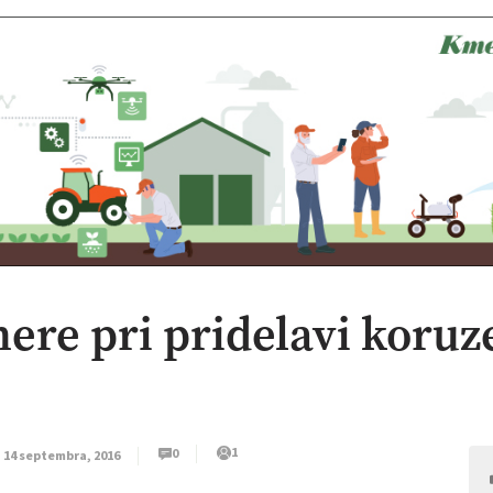
re pri pridelavi koruz
1
0
14 septembra, 2016