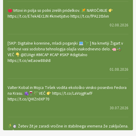
Vrtovi in polja so polni zrelih pridelkov.
NAROČANJE
https://t.co/E7ekAEr2JN #kmetijstvo https://t.co/fPA11tblvn
02.08.2026
[SKP: Digitalne korenine, mladi poganjki
] Na kmetiji Žigart v
Orehovi vasi sodobna tehnologija olajša vsakodnevno delo.
VEČ
@EUAgri #IMCAP #CAP #SKP #digitalno
https://t.co/wEaow88sh8
01.08.2026
Valter Kobal in Mojca Tiršek vodita ekološko vinsko posestvo Fedora
na Krasu.
VEČ
https://t.co/LaVojgKwfF
https://t.co/QHIZn0XP70
30.07.2026
Žetev žit je zaradi vročine in stabilnega vremena že zaključena.
VEČ
https://t.co/bBWaIz6Hhh https://t.co/TtKoOF5ENS