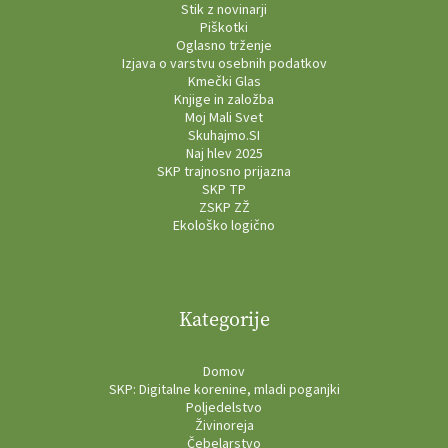
Stik z novinarji
Piškotki
Oglasno trženje
Izjava o varstvu osebnih podatkov
Kmečki Glas
Knjige in založba
Moj Mali Svet
Skuhajmo.SI
Naj hlev 2025
SKP trajnosno prijazna
SKP TP
ZSKP ZŽ
Ekološko logično
Kategorije
Domov
SKP: Digitalne korenine, mladi poganjki
Poljedelstvo
Živinoreja
Čebelarstvo