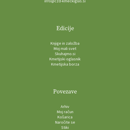
info@czd-kmeckiglas.si
Edicije
Knjige in založba
Moj mali svet
Skuhajmo.si
Kmetijski oglasnik
Kmetijska borza
Povezave
Arhiv
Moj račun
Košarica
Naročite se
Stiki