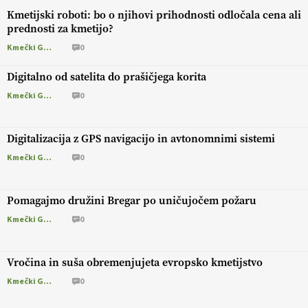
Kmetijski roboti: bo o njihovi prihodnosti odločala cena ali
prednosti za kmetijo?
Kmečki Glas
0
Digitalno od satelita do prašičjega korita
Kmečki Glas
0
Digitalizacija z GPS navigacijo in avtonomnimi sistemi
Kmečki Glas
0
Pomagajmo družini Bregar po uničujočem požaru
Kmečki Glas
0
Vročina in suša obremenjujeta evropsko kmetijstvo
Kmečki Glas
0