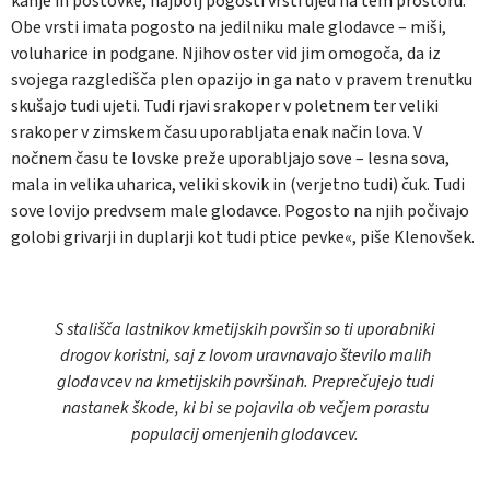
kanje in postovke, najbolj pogosti vrsti ujed na tem prostoru.
Obe vrsti imata pogosto na jedilniku male glodavce – miši,
voluharice in podgane. Njihov oster vid jim omogoča, da iz
svojega razgledišča plen opazijo in ga nato v pravem trenutku
skušajo tudi ujeti. Tudi rjavi srakoper v poletnem ter veliki
srakoper v zimskem času uporabljata enak način lova. V
nočnem času te lovske preže uporabljajo sove – lesna sova,
mala in velika uharica, veliki skovik in (verjetno tudi) čuk. Tudi
sove lovijo predvsem male glodavce. Pogosto na njih počivajo
golobi grivarji in duplarji kot tudi ptice pevke«, piše Klenovšek.
S stališča lastnikov kmetijskih površin so ti uporabniki
drogov koristni, saj z lovom uravnavajo število malih
glodavcev na kmetijskih površinah. Preprečujejo tudi
nastanek škode, ki bi se pojavila ob večjem porastu
populacij omenjenih glodavcev.