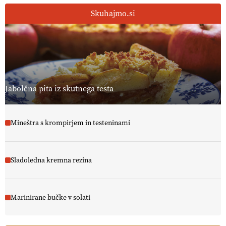
13.07.2026
Skuhajmo.si
[EKOloško = LOGIČNO
]
Ekološka reja kokoši skrbi za živali
, okolje
in kakovostna jajca
. VEČ
https://t.co/PX49GVsP1M
@EUAgri #IMCAP #CAP https://t.co/a1xatzEeid
13.07.2026
Jabolčna pita iz skutnega testa
Mineštra s krompirjem in testeninami
Sladoledna kremna rezina
Marinirane bučke v solati