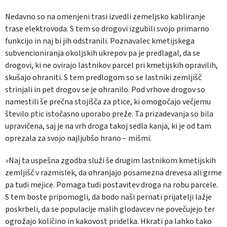
Nedavno so na omenjeni trasi izvedli zemeljsko kabliranje
trase elektrovoda. S tem so drogovi izgubili svojo primarno
funkcijo in naj bi jih odstranili. Poznavalec kmetijskega
subvencioniranja okoljskih ukrepov pa je predlagal, da se
drogovi, ki ne ovirajo lastnikov parcel pri kmetijskih opravilih,
skušajo ohraniti. S tem predlogom so se lastniki zemljišč
strinjali in pet drogov se je ohranilo. Pod vrhove drogov so
namestili še prečna stojišča za ptice, ki omogočajo večjemu
število ptic istočasno uporabo preže. Ta prizadevanja so bila
upravičena, saj je na vrh droga takoj sedla kanja, ki je od tam
oprezala za svojo najljubšo hrano – mišmi.
»Naj ta uspešna zgodba služi še drugim lastnikom kmetijskih
zemljišč v razmislek, da ohranjajo posamezna drevesa ali grme
pa tudi mejice. Pomaga tudi postavitev droga na robu parcele.
S tem boste pripomogli, da bodo naši pernati prijatelji lažje
poskrbeli, da se populacije malih glodavcev ne povečujejo ter
ogrožajo količino in kakovost pridelka. Hkrati pa lahko tako