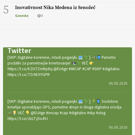
5
Inovativnost Nika Medena iz Senožeč
Govedo
0
Twitter
[SKP: Digitalne korenine, mladi poganjki
]
Pametni
podatki za pametnejše kmetovanje!
VEČ
https://t.co/KZHTZmRp8q @EUAgri #IMCAP #CAP #SKP #digitalno
https://t.co/TZr9EXYGPR
06.08.2026
[SKP: Digitalne korenine, mladi poganjki
]
Sodobne
kmetije uporabljajo GPS, pametne stroje in druga digitalna orodja.
VEČ
@EUAgri #imcap #cap #digitalno #skp #vlog
https://t.co/cbLTy5o4YJ
06.08.2026