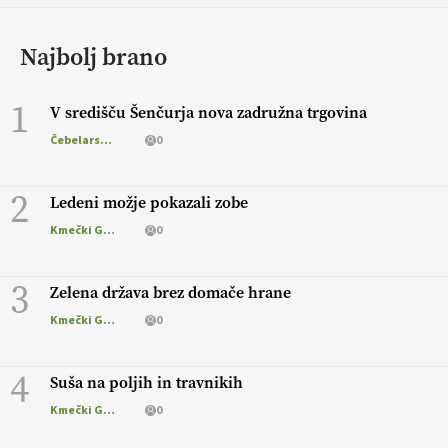
Najbolj brano
1
V središču Šenčurja nova zadružna trgovina
Čebelarstvo
0
2
Ledeni možje pokazali zobe
Kmečki Glas
0
3
Zelena država brez domače hrane
Kmečki Glas
0
4
Suša na poljih in travnikih
Kmečki Glas
0