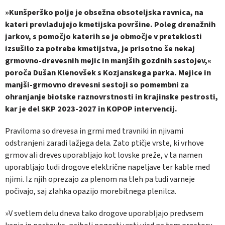
»Kunšperško polje je obsežna obsoteljska ravnica, na
kateri prevladujejo kmetijska površine. Poleg drenažnih
jarkov, s pomočjo katerih se je območje v preteklosti
izsušilo za potrebe kmetijstva, je prisotno še nekaj
grmovno-drevesnih mejic in manjših gozdnih sestojev,«
poroča Dušan Klenovšek s Kozjanskega parka.
Mejice in
manjši-grmovno drevesni sestoji so pomembni za
ohranjanje biotske raznovrstnosti in krajinske pestrosti,
kar je del SKP 2023-2027 in KOPOP intervencij.
Praviloma so drevesa in grmi med travniki in njivami
odstranjeni zaradi lažjega dela. Zato ptičje vrste, ki vrhove
grmov ali dreves uporabljajo kot lovske preže, v ta namen
uporabljajo tudi drogove električne napeljave ter kable med
njimi. Iz njih oprezajo za plenom na tleh pa tudi varneje
počivajo, saj zlahka opazijo morebitnega plenilca.
»V svetlem delu dneva tako drogove uporabljajo predvsem