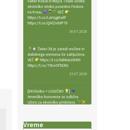
Valter Kobal in Mojca Tiršek vodita
ekološko vinsko posestvo Fedora
na Krasu.
VEČ
https://t.co/LaVojgKwfF
https://t.co/QHIZn0XP70
30.07.2026
Žetev žit je zaradi vročine in
stabilnega vremena že zaključena.
VEČ
https://t.co/bBWaIz6Hhh
https://t.co/TtKoOF5ENS
23.07.2026
[EKOloško = LOGIČNO
]
Ameriške borovnice so odlična
izbira za ekološko pridelavo.
VEČ
https://t.co/aPQkmLUy2j
@EUAgri #IMCAP #CAP
https://t.co/tQd9tB1THk
Vreme
22.07.2026