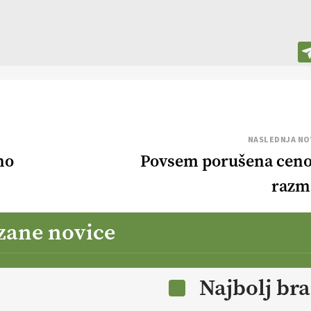
NASLEDNJA NO
no
Povsem porušena cen
razm
zane novice
Najbolj br