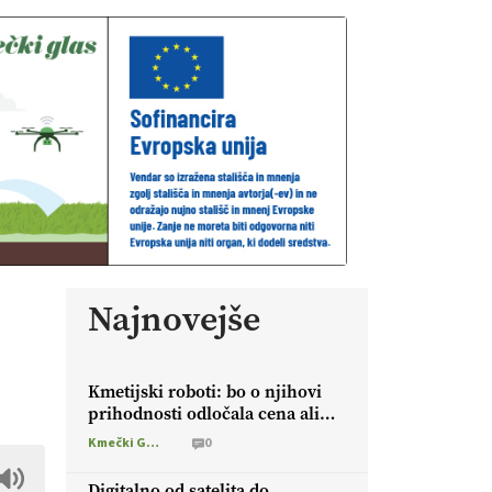
Najnovejše
Kmetijski roboti: bo o njihovi
prihodnosti odločala cena ali
prednosti za kmetijo?
Kmečki Glas
0
Digitalno od satelita do