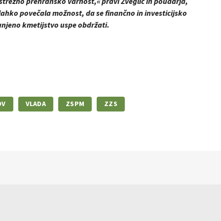
strezno prehransko varnost,« pravi Žveglič in poudarja,
 lahko povečala možnost, da se finančno in investicijsko
njeno kmetijstvo uspe obdržati.
OV
VLADA
ZSPM
ZZS