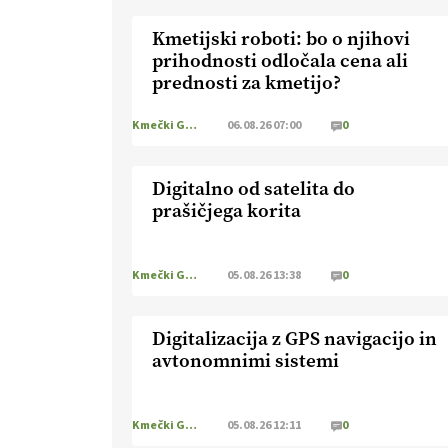
Kmetijski roboti: bo o njihovi
prihodnosti odločala cena ali
prednosti za kmetijo?
Kmečki Glas
06.08.26 07:00
0
Digitalno od satelita do
prašičjega korita
Kmečki Glas
05.08.26 13:38
0
Digitalizacija z GPS navigacijo in
avtonomnimi sistemi
Kmečki Glas
05.08.26 12:11
0