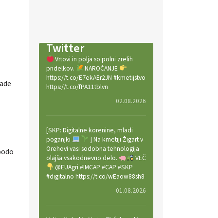
Twitter
Vrtovi in polja so polni zrelih
pridelkov.
NAROČANJE
https://t.co/E7ekAEr2JN #kmetijstvo
lade
https://t.co/fPA11tblvn
02.08.2026
[SKP: Digitalne korenine, mladi
poganjki
] Na kmetiji Žigart v
Orehovi vasi sodobna tehnologija
 bodo
olajša vsakodnevno delo.
VEČ
@EUAgri #IMCAP #CAP #SKP
#digitalno https://t.co/wEaow88sh8
01.08.2026