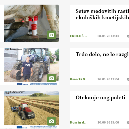
Setev medovitih rast
ekoloških kmetijski
EKOLOŠKO LOGIČNO
08.05.26 13:33
Trdo delo, ne le razg
Kmečki Glas
26.05.26 12:04
Otekanje nog poleti
Dom in družina
10.06.26 15:06