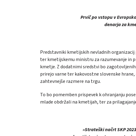
Prvič po vstopu v Evropsk
denarja za kmet
Predstavniki kmetijskih nevladnih organizacij 
ter kmetijskemu ministru za razumevanje in pr
kmetje. Z dodatnimi sredstvi bo zagotovljenih v
prirejo varne ter kakovostne slovenske hrane
zahtevnejše razmere na trgu.
To bo pomemben prispevek k ohranjanju
pose
mlade obdržali na kmetijah, ter za prilagajan
»Strateški načrt SKP 2023