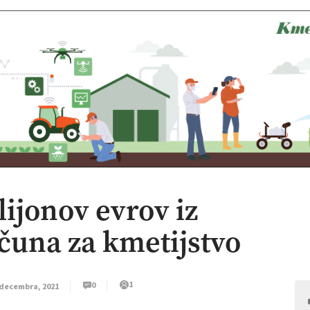
ijonov evrov iz
čuna za kmetijstvo
1
0
 decembra, 2021