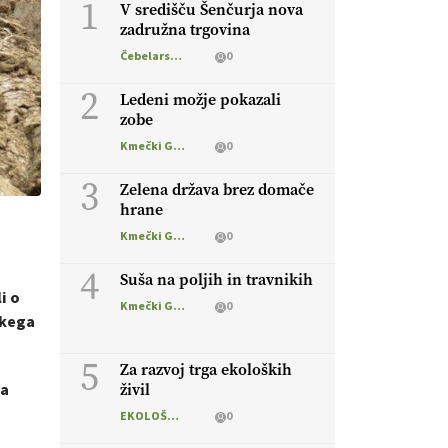
1
V središču Šenčurja nova
zadružna trgovina
Čebelarstvo
0
2
Ledeni možje pokazali
zobe
Kmečki Glas
0
3
Zelena država brez domače
hrane
Kmečki Glas
0
4
Suša na poljih in travnikih
i o
Kmečki Glas
0
skega
5
Za razvoj trga ekoloških
na
živil
EKOLOŠKO LOGIČNO
0