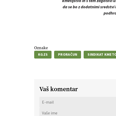
kmetijstvo in s tem zagotovi u
da se bo z dodatnimi sredstvi
podhra
Oznake
KGZS
PRORAČUN
SINDIKAT KMET
Vaš komentar