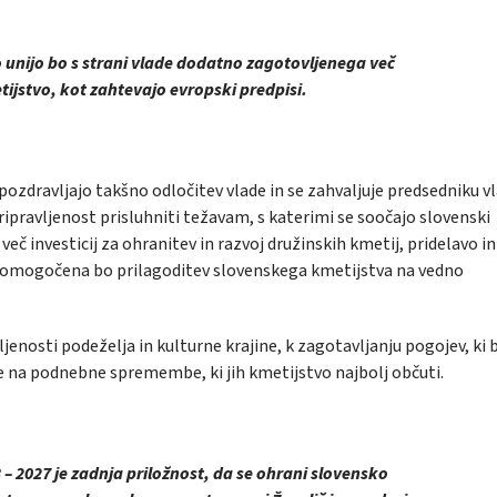
o unijo
bo
s strani vlade dodatno zagotovljenega več
ijstvo, kot zahtevajo evropski predpisi.
pozdravljajo takšno odločitev vlade in se zahvaljuje predsedniku v
ipravljenost prisluhniti težavam, s katerimi se soočajo slovenski
eč investicij za ohranitev in razvoj družinskih kmetij, pridelavo in
, omogočena bo prilagoditev slovenskega kmetijstva na vedno
ljenosti
podeželja in kulturne krajine, k zagotavljanju pogojev, ki
je na podnebne spremembe, ki jih kmetijstvo najbolj občuti.
 – 2027 je zadnja priložnost, da se ohrani slovensko