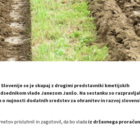
lovenije se je skupaj z drugimi predstavniki kmetijskih
edsednikom vlade Janezom Janšo. Na sestanku so razpravljal
 o nujnosti dodatnih sredstev za ohranitev in razvoj sloven
etov prisluhnil in zagotovil, da bo vlada
iz državnega proraču