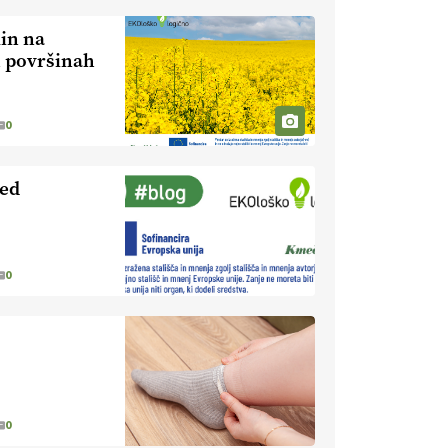
Pet-nat je vse bolj priljubljeno
naravno peneče vino, tudi v
lin na
Sloveniji.
VEČ
h površinah
https://t.co/9fpqD3fCrE @EUAgri
#IMCAP #CAP
https://t.co/iQ8HkdQnsD
0
20.07.2026
led
[EKOloško = LOGIČNO
]
Posestvo MonteMoro – ekološka
pridelava z mislijo na naravo.
VEČ
https://t.co/Z7jXvK4gjr
@EUAgri #IMCAP #CAP
0
https://t.co/Bf31lnQSIb
15.07.2026
[EKOloško = LOGIČNO
]
Poleti pridelek rešujejo zdrava tla
in vlaga.
VEČ
0
https://t.co/qmMX2yevum @EUAgri