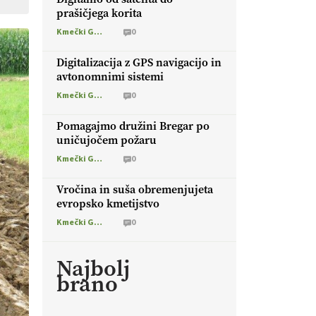
prašičjega korita
Kmečki Glas
0
Digitalizacija z GPS navigacijo in
avtonomnimi sistemi
Kmečki Glas
0
Pomagajmo družini Bregar po
uničujočem požaru
Kmečki Glas
0
Vročina in suša obremenjujeta
evropsko kmetijstvo
Kmečki Glas
0
Najbolj
brano