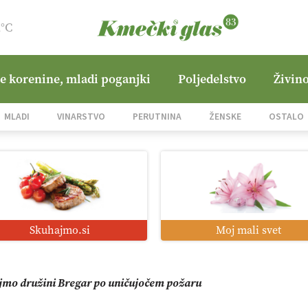
2°C
ne korenine, mladi poganjki
Poljedelstvo
Živino
i roboti: bo o njihovi prihodnosti odločala cena ali prednosti z
MLADI
VINARSTVO
PERUTNINA
ŽENSKE
OSTALO
o od satelita do prašičjega korita
zacija z GPS navigacijo in avtonomnimi sistemi
Skuhajmo.si
Moj mali svet
mo družini Bregar po uničujočem požaru
in suša obremenjujeta evropsko kmetijstvo