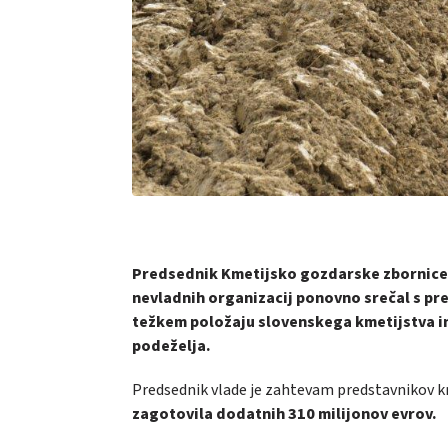
Predsednik Kmetijsko gozdarske zbornice S
nevladnih organizacij ponovno srečal s pr
težkem položaju slovenskega kmetijstva in
podeželja.
Predsednik vlade je zahtevam predstavnikov km
zagotovila dodatnih 310 milijonov evrov.