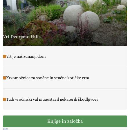
Vrt Dvorjane Hills
Vrt je naš zunanji dom
Krvomočnice za sončne in senčne kotičke vrta
Tudi vročinski val ni zaustavil nekaterih škodljivcev
Knjige in založba