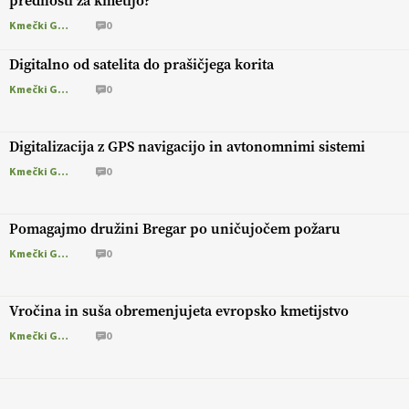
prednosti za kmetijo?
Kmečki Glas
0
Digitalno od satelita do prašičjega korita
Kmečki Glas
0
Digitalizacija z GPS navigacijo in avtonomnimi sistemi
Kmečki Glas
0
Pomagajmo družini Bregar po uničujočem požaru
Kmečki Glas
0
Vročina in suša obremenjujeta evropsko kmetijstvo
Kmečki Glas
0