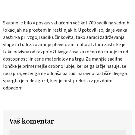
Skupno je bilo v poskus vključenih več kot 700 sadik na sedmih
lokacijah na prostem in rastlinjakih. Ugotovili so, da je vsaka
zastirka pri vzgoji sadik učinkovita, tako zaradi zadrževanja
vlage in tudi za oviranje plevelov in mahov. Izbira zastirke je
tako odvisna od razpoložljivega časa za ročno doziranje in od
dostopnosti in cene materialov na trgu. Za manjše sadilne
lončke je primernejše drobno lubje, ker se ga lažje nasuje, se
ne izpira, veter ga ne odnaša pa tudi naravno rastišče divjega
šparglja je redek gozd, kjer je prst prekrita z gozdnim
odpadom.
Vaš komentar