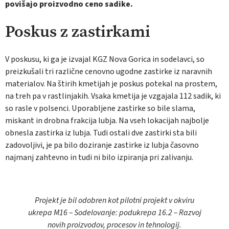
povišajo proizvodno ceno sadike.
Poskus z zastirkami
V poskusu, ki ga je izvajal KGZ Nova Gorica in sodelavci, so
preizkušali tri različne cenovno ugodne zastirke iz naravnih
materialov. Na štirih kmetijah je poskus potekal na prostem,
na treh pa v rastlinjakih. Vsaka kmetija je vzgajala 112 sadik, ki
so rasle v polsenci. Uporabljene zastirke so bile slama,
miskant in drobna frakcija lubja. Na vseh lokacijah najbolje
obnesla zastirka iz lubja. Tudi ostali dve zastirki sta bili
zadovoljivi, je pa bilo doziranje zastirke iz lubja časovno
najmanj zahtevno in tudi ni bilo izpiranja pri zalivanju.
Projekt je bil odobren kot pilotni projekt v okviru
ukrepa M16 – Sodelovanje: podukrepa 16.2 – Razvoj
novih proizvodov, procesov in tehnologij.