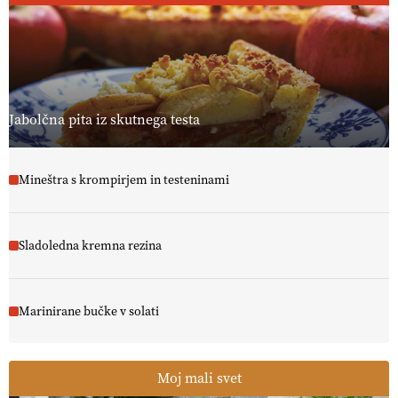
[EKOloško = LOGIČNO
]
Ekološka reja kokoši skrbi za živali
, okolje
in kakovostna jajca
. VEČ
https://t.co/PX49GVsP1M
@EUAgri #IMCAP #CAP https://t.co/a1xatzEeid
13.07.2026
Jabolčna pita iz skutnega testa
Mineštra s krompirjem in testeninami
Sladoledna kremna rezina
Marinirane bučke v solati
Moj mali svet