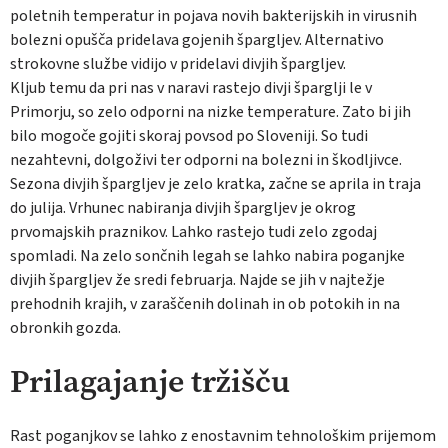
poletnih temperatur in pojava novih bakterijskih in virusnih
bolezni opušča pridelava gojenih špargljev. Alternativo
strokovne službe vidijo v pridelavi divjih špargljev.
Kljub temu da pri nas v naravi rastejo divji šparglji le v
Primorju, so zelo odporni na nizke temperature. Zato bi jih
bilo mogoče gojiti skoraj povsod po Sloveniji. So tudi
nezahtevni, dolgoživi ter odporni na bolezni in škodljivce.
Sezona divjih špargljev je zelo kratka, začne se aprila in traja
do julija. Vrhunec nabiranja divjih špargljev je okrog
prvomajskih praznikov. Lahko rastejo tudi zelo zgodaj
spomladi. Na zelo sončnih legah se lahko nabira poganjke
divjih špargljev že sredi februarja. Najde se jih v najtežje
prehodnih krajih, v zaraščenih dolinah in ob potokih in na
obronkih gozda.
Prilagajanje tržišču
Rast poganjkov se lahko z enostavnim tehnološkim prijemom