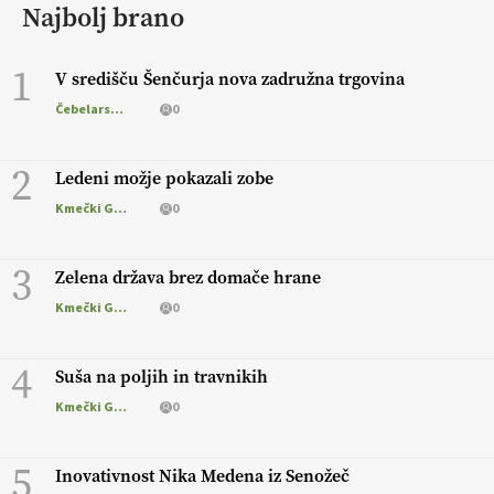
Najbolj brano
1
V središču Šenčurja nova zadružna trgovina
Čebelarstvo
0
2
Ledeni možje pokazali zobe
Kmečki Glas
0
3
Zelena država brez domače hrane
Kmečki Glas
0
4
Suša na poljih in travnikih
Kmečki Glas
0
5
Inovativnost Nika Medena iz Senožeč