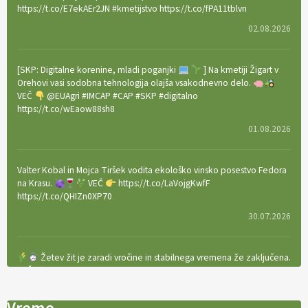
https://t.co/E7ekAEr2JN #kmetijstvo https://t.co/fPA11tblvn
02.08.2026
[SKP: Digitalne korenine, mladi poganjki
] Na kmetiji Žigart v
Orehovi vasi sodobna tehnologija olajša vsakodnevno delo.
VEČ
@EUAgri #IMCAP #CAP #SKP #digitalno
https://t.co/wEaow88sh8
01.08.2026
Valter Kobal in Mojca Tiršek vodita ekološko vinsko posestvo Fedora
na Krasu.
VEČ
https://t.co/LaVojgKwfF
https://t.co/QHIZn0XP70
30.07.2026
Žetev žit je zaradi vročine in stabilnega vremena že zaključena.
VEČ
https://t.co/bBWaIz6Hhh https://t.co/TtKoOF5ENS
23.07.2026