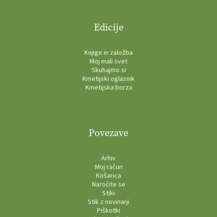
Edicije
Knjige in založba
Moj mali svet
Skuhajmo.si
Kmetijski oglasnik
Kmetijska borza
Povezave
Arhiv
Moj račun
Košarica
Naročite se
Stiki
Stik z novinarji
Piškotki