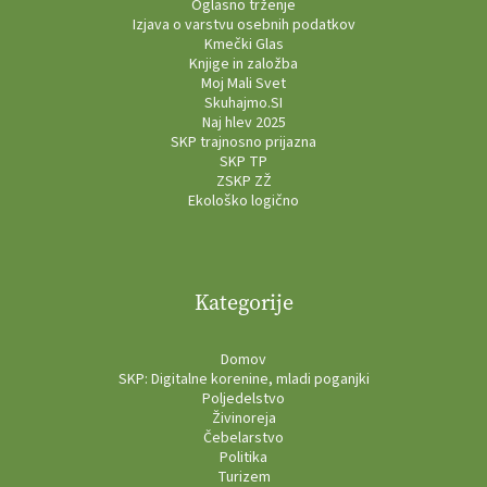
Oglasno trženje
Izjava o varstvu osebnih podatkov
Kmečki Glas
Knjige in založba
Moj Mali Svet
Skuhajmo.SI
Naj hlev 2025
SKP trajnosno prijazna
SKP TP
ZSKP ZŽ
Ekološko logično
Kategorije
Domov
SKP: Digitalne korenine, mladi poganjki
Poljedelstvo
Živinoreja
Čebelarstvo
Politika
Turizem