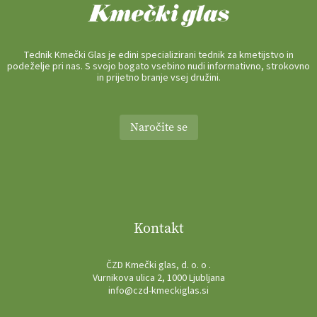
Tednik Kmečki Glas je edini specializirani tednik za kmetijstvo in
podeželje pri nas. S svojo bogato vsebino nudi informativno, strokovno
in prijetno branje vsej družini.
Naročite se
Kontakt
ČZD Kmečki glas, d. o. o .
Vurnikova ulica 2, 1000 Ljubljana
info@czd-kmeckiglas.si