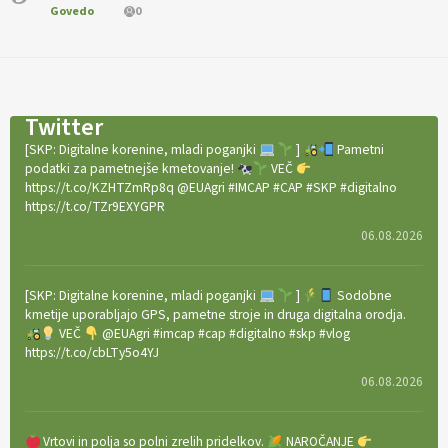
Govedo
0
Twitter
[SKP: Digitalne korenine, mladi poganjki
]
Pametni
podatki za pametnejše kmetovanje!
VEČ
https://t.co/KZHTZmRp8q @EUAgri #IMCAP #CAP #SKP #digitalno
https://t.co/TZr9EXYGPR
06.08.2026
[SKP: Digitalne korenine, mladi poganjki
]
Sodobne
kmetije uporabljajo GPS, pametne stroje in druga digitalna orodja.
VEČ
@EUAgri #imcap #cap #digitalno #skp #vlog
https://t.co/cbLTy5o4YJ
06.08.2026
Vrtovi in polja so polni zrelih pridelkov.
NAROČANJE