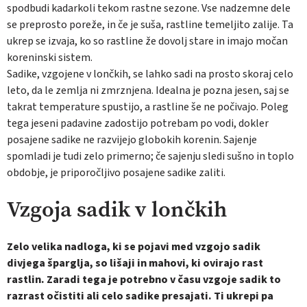
spodbudi kadarkoli tekom rastne sezone. Vse nadzemne dele
se preprosto poreže, in če je suša, rastline temeljito zalije. Ta
ukrep se izvaja, ko so rastline že dovolj stare in imajo močan
koreninski sistem.
Sadike, vzgojene v lončkih, se lahko sadi na prosto skoraj celo
leto, da le zemlja ni zmrznjena. Idealna je pozna jesen, saj se
takrat temperature spustijo, a rastline še ne počivajo. Poleg
tega jeseni padavine zadostijo potrebam po vodi, dokler
posajene sadike ne razvijejo globokih korenin. Sajenje
spomladi je tudi zelo primerno; če sajenju sledi sušno in toplo
obdobje, je priporočljivo posajene sadike zaliti.
Vzgoja sadik v lončkih
Zelo velika nadloga, ki se pojavi med vzgojo sadik
divjega šparglja, so lišaji in mahovi, ki ovirajo rast
rastlin. Zaradi tega je potrebno v času vzgoje sadik to
razrast očistiti ali celo sadike presajati. Ti ukrepi pa