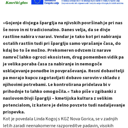
»Gojenje divjega šparglja na njivskih površinah je pri nas
še novo in ni tradicionalno. Danes velja, da se divje
rastline nabira v naravi. Vendar je tako kot pri nabiranju
ostalih rastlin tudi pri šparglju samo vprašanje časa, do
kdaj bo to še možno. Prekomeren odvzem iz narave
namreč lahko ogrozi ekosistem, drug pomemben vidik pa
je velika poraba časa za nabiranje in nemogoče
usklajevanje ponudbe in povpraševanja. Resni dobavitelji
pa morajo kupcu zagotavljati dobavo surovin v skladu z
njihovimi potrebami. Le kontrolirana pridelava bi v
prihodnje to lahko omogočila.« Tako piše v zgibanki z
naslovom Divji šparglji – kmetijska kultura z velikim
potencialom, iz katere je delno povzeto tudi nadaljevanje
prispevka.
Kot je povedala Linda Kogoj s KGZ Nova Gorica, se v zadnjih
letih zaradi neenakomerne razporeditve padavin, visokih