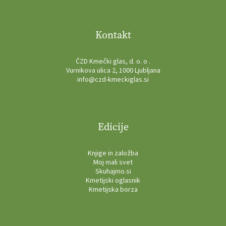
Kontakt
ČZD Kmečki glas, d. o. o .
Vurnikova ulica 2, 1000 Ljubljana
info@czd-kmeckiglas.si
Edicije
Knjige in založba
Moj mali svet
Skuhajmo.si
Kmetijski oglasnik
Kmetijska borza