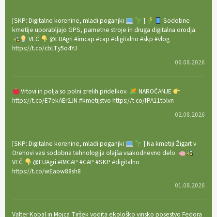
[SKP: Digitalne korenine, mladi poganjki
]
Sodobne
kmetije uporabljajo GPS, pametne stroje in druga digitalna orodja.
VEČ
@EUAgri #imcap #cap #digitalno #skp #vlog
https://t.co/cbLTy5o4YJ
06.08.2026
Vrtovi in polja so polni zrelih pridelkov.
NAROČANJE
https://t.co/E7ekAEr2JN #kmetijstvo https://t.co/fPA11tblvn
02.08.2026
[SKP: Digitalne korenine, mladi poganjki
] Na kmetiji Žigart v
Orehovi vasi sodobna tehnologija olajša vsakodnevno delo.
VEČ
@EUAgri #IMCAP #CAP #SKP #digitalno
https://t.co/wEaow88sh8
01.08.2026
Valter Kobal in Mojca Tiršek vodita ekološko vinsko posestvo Fedora