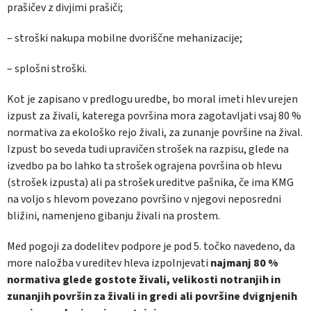
prašičev z divjimi prašiči;
– stroški nakupa mobilne dvoriščne mehanizacije;
– splošni stroški.
Kot je zapisano v predlogu uredbe, bo moral imeti hlev urejen
izpust za živali, katerega površina mora zagotavljati vsaj 80 %
normativa za ekološko rejo živali, za zunanje površine na žival.
Izpust bo seveda tudi upravičen strošek na razpisu, glede na
izvedbo pa bo lahko ta strošek ograjena površina ob hlevu
(strošek izpusta) ali pa strošek ureditve pašnika, če ima KMG
na voljo s hlevom povezano površino v njegovi neposredni
bližini, namenjeno gibanju živali na prostem.
Med pogoji za dodelitev podpore je pod 5. točko navedeno, da
more naložba v ureditev hleva izpolnjevati
najmanj 80 %
normativa glede gostote živali, velikosti notranjih in
zunanjih površin za živali in gredi ali površine dvignjenih