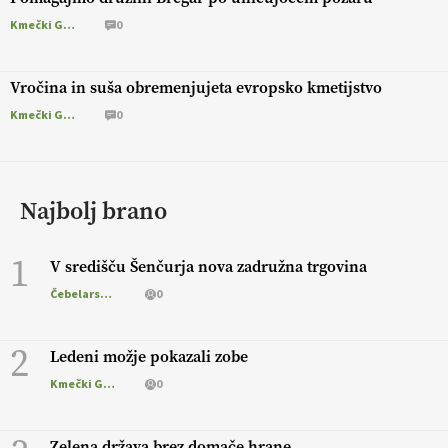
Kmečki Glas
0
Vročina in suša obremenjujeta evropsko kmetijstvo
Kmečki Glas
0
Najbolj brano
1
V središču Šenčurja nova zadružna trgovina
Čebelarstvo
0
2
Ledeni možje pokazali zobe
Kmečki Glas
0
Zelena država brez domače hrane