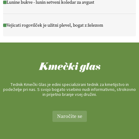
Lunine bukve - lunin setveni koledar za avgust
Vejicati rogovilček je užitni plevel, bogat z železom
Tednik Kmečki Glas je edini specializirani tednik za kmetijstvo in
podeželje pri nas. S svojo bogato vsebino nudi informativno, strokovno
in prijetno branje vsej družini.
Naročite se