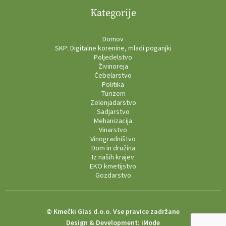
Kategorije
Domov
SKP: Digitalne korenine, mladi poganjki
Poljedelstvo
Živinoreja
Čebelarstvo
Politika
Turizem
Zelenjadarstvo
Sadjarstvo
Mehanizacija
Vinarstvo
Vinogradništvo
Dom in družina
Iz naših krajev
EKO kmetijstvo
Gozdarstvo
© Kmečki Glas d.o.o. Vse pravice zadržane
Design & Development:
iMode