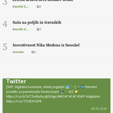
3
Kmečki Glas
0
4
Suša na poljih in travnikih
Kmečki Glas
0
5
Inovativnost Nika Medena iz Senožeč
Govedo
0
Twitter
[SKP: Digitalne korenine, mladi poganjki
]
Pametni
podatki za pametnejše kmetovanje!
VEČ
https://t.co/KZHTZmRp8q @EUAgri #IMCAP #CAP #SKP #digitalno
https://t.co/TZr9EXYGPR
06.08.2026