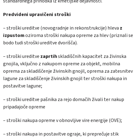
standardnega prihodka iz kmetijske dejavnosti.
Predvideni upravičeni stroški
– stroški ureditve (novogradnje in rekonstrukcije) hleva
z
izpustom
oziroma stroški nakupa opreme za hlev (priznali se
bodo tudi stroški ureditve dvorišča).
– stroški ureditve
zaprtih
skladiščnih kapacitet za živinska
gnojila, vključno z nakupom opreme za objekt, mobilna
oprema za skladiščenje živinskih gnojil, oprema za zatesnitev
lagune za skladiščenje živinskih gnojil ter stroški nakupa in
postavitve lagune;
– stroški ureditve pašnika za rejo domačih živali ter nakup
pripadajoče opreme
– stroški nakupa opreme v obnovljive vire energije (OVE);
– stroški nakupa in postavitve ograje, ki preprečuje stik