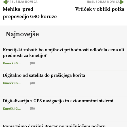
PREJŠNJA NOVICA
NASLEDNJA NOVICA
Mehika pred
Vrtiček v obliki polža
prepovedjo GSO koruze
Najnovejše
Kmetijski roboti: bo o njihovi prihodnosti odločala cena ali
prednosti za kmetijo?
Kmečki Glas
0
Digitalno od satelita do prašičjega korita
Kmečki Glas
0
Digitalizacija z GPS navigacijo in avtonomnimi sistemi
Kmečki Glas
0
Pomagajmo družini Bregar po uničujočem požaru