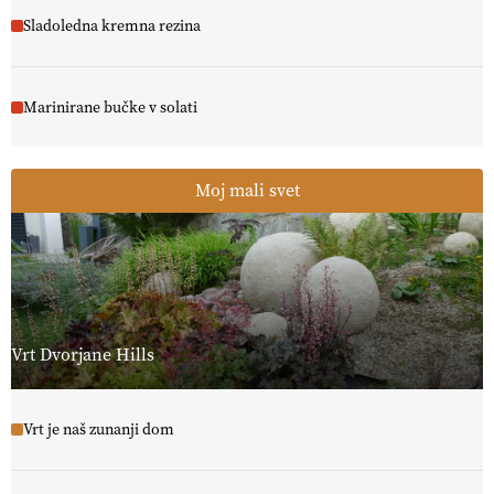
Sladoledna kremna rezina
Marinirane bučke v solati
Moj mali svet
Vrt Dvorjane Hills
Vrt je naš zunanji dom