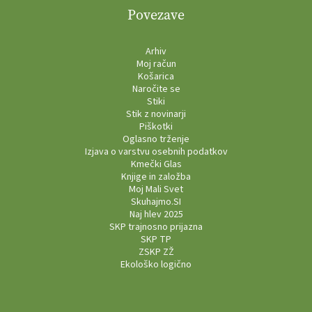
Povezave
Arhiv
Moj račun
Košarica
Naročite se
Stiki
Stik z novinarji
Piškotki
Oglasno trženje
Izjava o varstvu osebnih podatkov
Kmečki Glas
Knjige in založba
Moj Mali Svet
Skuhajmo.SI
Naj hlev 2025
SKP trajnosno prijazna
SKP TP
ZSKP ZŽ
Ekološko logično