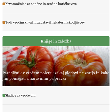
Krvomočnice za sončne in senčne kotičke vrta
Tudi vročinski val ni zaustavil nekaterih škodljivcev
Knjige in založba
Paradižnik v vročem poletju: zakaj plodovi ne zorijo in kako
jim pomagati z naravnimi pripravki
Sladice za vroče dni