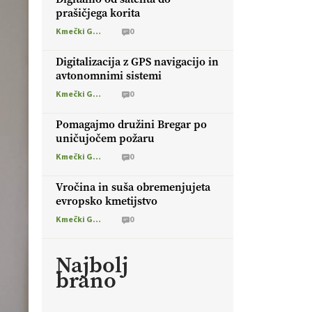
prašičjega korita
Kmečki Glas
0
Digitalizacija z GPS navigacijo in
avtonomnimi sistemi
Kmečki Glas
0
Pomagajmo družini Bregar po
uničujočem požaru
Kmečki Glas
0
Vročina in suša obremenjujeta
evropsko kmetijstvo
Kmečki Glas
0
Najbolj
brano