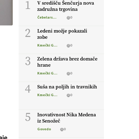
1
V središču Šenčurja nova
zadružna trgovina
Čebelarstvo
0
2
Ledeni možje pokazali
zobe
Kmečki Glas
0
3
Zelena država brez domače
hrane
Kmečki Glas
0
4
Suša na poljih in travnikih
Kmečki Glas
0
5
Inovativnost Nika Medena
iz Senožeč
Govedo
0