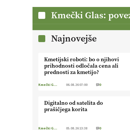
Kmečki Glas: pove
Najnovejše
Kmetijski roboti: bo o njihovi
prihodnosti odločala cena ali
prednosti za kmetijo?
Kmečki Glas
06.08.26 07:00
0
Digitalno od satelita do
prašičjega korita
Kmečki Glas
05.08.26 13:38
0