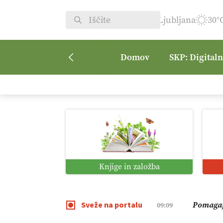
Ljubljana
30°
Domov
SKP: Digital
Vrt Dvor
08:50
Kmetijsk
07:00
Digitaln
01:38
Knjige in založba
Digitali
12:11
Sveže na portalu
Pomagaj
09:09