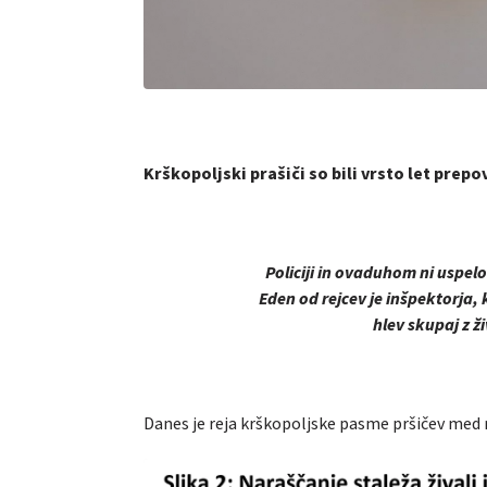
Krškopoljski prašiči so bili vrsto let prepo
Policiji in ovaduhom ni uspelo 
Eden od rejcev je inšpektorja, ki
hlev skupaj z ž
Danes je reja krškopoljske pasme pršičev med na