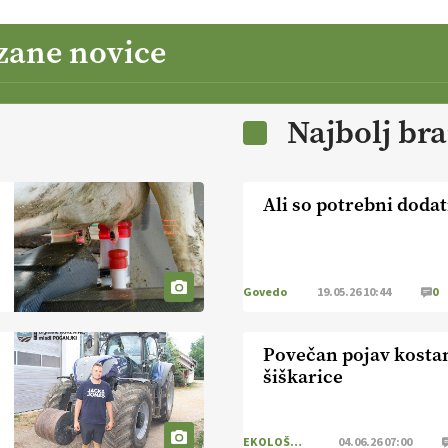
zane novice
Najbolj br
Ali so potrebni dodat
Govedo
19.05.26 10:44
0
Povečan pojav kosta
šiškarice
EKOLOŠKO LOGIČNO
04.06.26 07:00