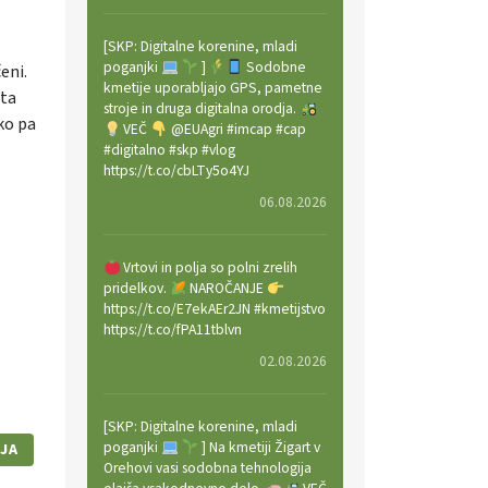
[SKP: Digitalne korenine, mladi
poganjki
]
Sodobne
eni.
kmetije uporabljajo GPS, pametne
ita
stroje in druga digitalna orodja.
ko pa
VEČ
@EUAgri #imcap #cap
#digitalno #skp #vlog
https://t.co/cbLTy5o4YJ
06.08.2026
Vrtovi in polja so polni zrelih
pridelkov.
NAROČANJE
https://t.co/E7ekAEr2JN #kmetijstvo
https://t.co/fPA11tblvn
02.08.2026
[SKP: Digitalne korenine, mladi
poganjki
] Na kmetiji Žigart v
JA
Orehovi vasi sodobna tehnologija