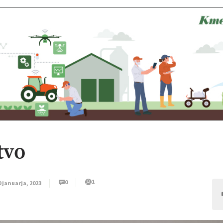
tvo
1
0
0 januarja, 2023