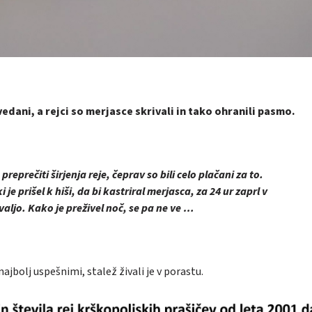
vedani, a rejci so merjasce skrivali in tako ohranili pasmo.
preprečiti širjenja reje, čeprav so bili celo plačani za to.
 je prišel k hiši, da bi kastriral merjasca, za 24 ur zaprl v
ivaljo. Kako je preživel noč, se pa ne ve …
jbolj uspešnimi, stalež živali je v porastu.