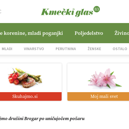
C
ne korenine, mladi poganjki
Poljedelstvo
Živino
jane Hills
MLADI
VINARSTVO
PERUTNINA
ŽENSKE
OSTALO
i roboti: bo o njihovi prihodnosti odločala cena ali prednosti z
o od satelita do prašičjega korita
Skuhajmo.si
Moj mali svet
zacija z GPS navigacijo in avtonomnimi sistemi
mo družini Bregar po uničujočem požaru