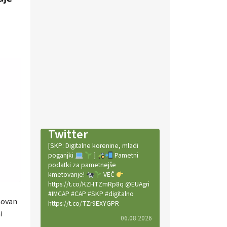
Twitter
[SKP: Digitalne korenine, mladi
poganjki
]
Pametni
podatki za pametnejše
kmetovanje!
VEČ
https://t.co/KZHTZmRp8q @EUAgri
#IMCAP #CAP #SKP #digitalno
novan
https://t.co/TZr9EXYGPR
i
06.08.2026