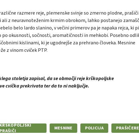
a različne razmere reje, plemenske svinje so zmerno plodne, prašiči
volji ali z neuravnoteženim krmim obrokom, lahko postanejo zamašč
ebelo belo lardo slanino, v večini primerov pa je napaka rejca, ki p
jo po okusnosti, sočnosti, aromatičnosti in mehkobi. Posebno odli
obnimi kislinami, ki je ugodnejše za prehrano človeka. Mesnine
že z vinom cviček PTP.
klega stoletja zapisal, da se območji reje krškopoljske
e cvička prekrivata ter da to ni naključje.
KRŠKOPOLJSKI
MESNINE
POLICIJA
PRAŠIČERE
PRAŠIČI