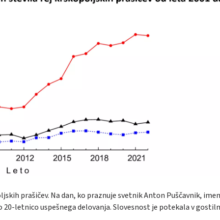
oljskih prašičev. Na dan, ko praznuje svetnik Anton Puščavnik, ime
o 20-letnico uspešnega delovanja. Slovesnost je potekala v gostiln