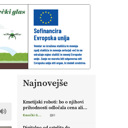
Najnovejše
Kmetijski roboti: bo o njihovi
prihodnosti odločala cena ali
prednosti za kmetijo?
Kmečki Glas
0
Digitalno od satelita do