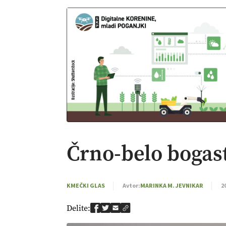
Črno-belo bogas
KMEČKI GLAS
Avtor:
MARINKA M. JEVNIKAR
2
Delite: