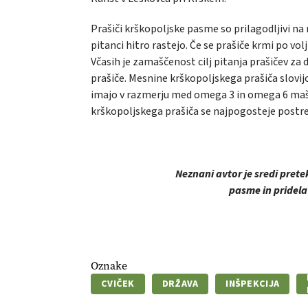
Prašiči krškopoljske pasme
so prilagodljivi n
pitanci hitro rastejo. Če se prašiče krmi po 
Včasih je zamaščenost cilj pitanja prašičev za d
prašiče. Mesnine krškopoljskega prašiča slovi
imajo v razmerju med omega 3 in omega 6 mašč
krškopoljskega prašiča se najpogosteje postre
Neznani avtor je sredi prete
pasme in pridelav
Oznake
CVIČEK
DRŽAVA
INŠPEKCIJA