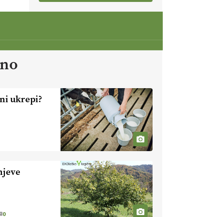
Ameriške borovnice so odlična
izbira za ekološko pridelavo.
VEČ
https://t.co/aPQkmLUy2j
@EUAgri #IMCAP #CAP
https://t.co/tQd9tB1THk
22.07.2026
ano
Traktor je nepogrešljiv, a tudi
nevaren.
Varnost na kmetiji naj
ni ukrepi?
bo vedno na prvem mestu.
VEČ
https://t.co/RcsFHlxERk
#traktor #varnost #kmetijstvo
https://t.co/L4Er80AtXS
22.07.2026
njeve
[EKOloško = LOGIČNO
]
Za
uspešno ohranjanje travišč sta
ključna kmetijstvo
in predvsem
reja travojedih živali
. VEČ
https://t.co/YvDmY3UNng @EUAgri
0