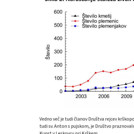
Vedno več je tudi članov Društva rejcev krškop
tudi sv. Anton s pujskom, je Društvo praznoval
Kunst v Leskovcu pri Krškem.